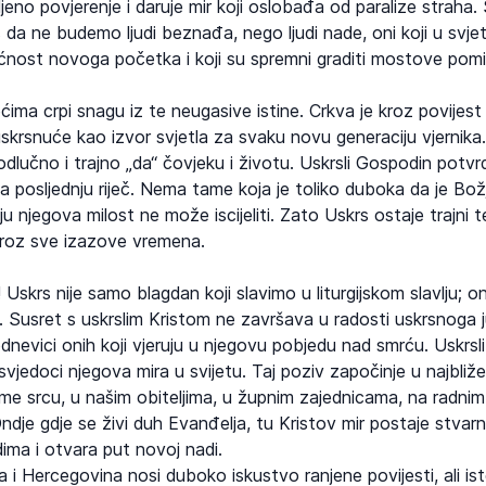
ljeno povjerenje i daruje mir koji oslobađa od paralize straha.
da ne budemo ljudi beznađa, nego ljudi nade, oni koji u svje
nost novoga početka i koji su spremni graditi mostove pomir
ćima crpi snagu iz te neugasive istine. Crkva je kroz povijest
skrsnuće kao izvor svjetla za svaku novu generaciju vjernika
lučno i trajno „da“ čovjeku i životu. Uskrsli Gospodin potvr
ma posljednju riječ. Nema tame koja je toliko duboka da je Bo
 koju njegova milost ne može iscijeliti. Zato Uskrs ostaje trajni 
kroz sve izazove vremena.
 Uskrs nije samo blagdan koji slavimo u liturgijskom slavlju; on
. Susret s uskrslim Kristom ne završava u radosti uskrsnoga 
dnevici onih koji vjeruju u njegovu pobjedu nad smrću. Uskrsl
vjedoci njegova mira u svijetu. Taj poziv započinje u najbli
ome srcu, u našim obiteljima, u župnim zajednicama, na radnim
ndje gdje se živi duh Evanđelja, tu Kristov mir postaje stvar
ima i otvara put novoj nadi.
 Hercegovina nosi duboko iskustvo ranjene povijesti, ali i