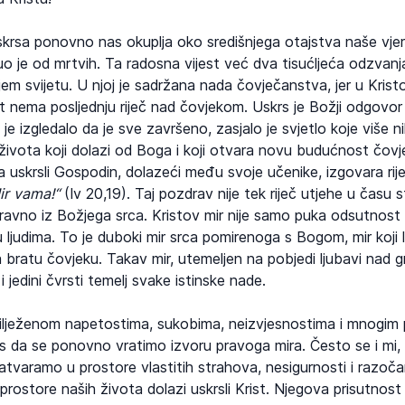
rsa ponovno nas okuplja oko središnjega otajstva naše vjere: 
o je od mrtvih. Ta radosna vijest već dva tisućljeća odzvanj
jem svijetu. U njoj je sadržana nada čovječanstva, jer u Kri
t nema posljednju riječ nad čovjekom. Uskrs je Božji odgovo
 je izgledalo da je sve završeno, zasjalo je svjetlo koje više 
života koji dolazi od Boga i koji otvara novu budućnost čovjek
 uskrsli Gospodin, dolazeći među svoje učenike, izgovara rije
ir vama!“
(Iv 20,19). Taj pozdrav nije tek riječ utjehe u času s
izravno iz Božjega srca. Kristov mir nije samo puka odsutnost
judima. To je duboki mir srca pomirenoga s Bogom, mir koji l
a bratu čovjeku. Takav mir, utemeljen na pobjedi ljubavi nad g
jedini čvrsti temelj svake istinske nade.
lježenom napetostima, sukobima, neizvjesnostima i mnogim 
s da se ponovno vratimo izvoru pravoga mira. Često se i mi
atvaramo u prostore vlastitih strahova, nesigurnosti i razoč
rostore naših života dolazi uskrsli Krist. Njegova prisutnost 