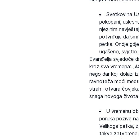
Svetkovina Usk
pokopani, uskrsnu
njezinim navješta
potvrđuje da smr
petka. Ondje gdje
ugašeno, svjetlo 
Evanđelja svjedoče da
kroz sva vremena:
„M
nego dar koji dolazi 
ravnoteža moći među l
strah i otvara čovjek
snaga novoga života i 
U vremenu obi
poruka poziva na
Velikoga petka, z
takve zatvorene p