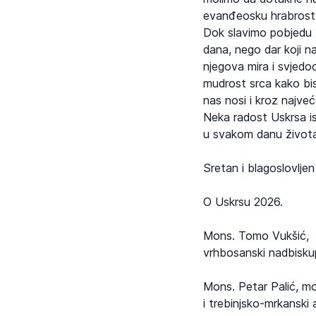
evanđeosku hrabrost, 
Dok slavimo pobjedu ž
dana, nego dar koji na
njegova mira i svjedo
mudrost srca kako bis
nas nosi i kroz najve
Neka radost Uskrsa isp
u svakom danu života
Sretan i blagoslovljen
O Uskrsu 2026.
Mons. Tomo Vukšić,
vrhbosanski nadbiskup
Mons. Petar Palić, m
i trebinjsko-mrkanski 