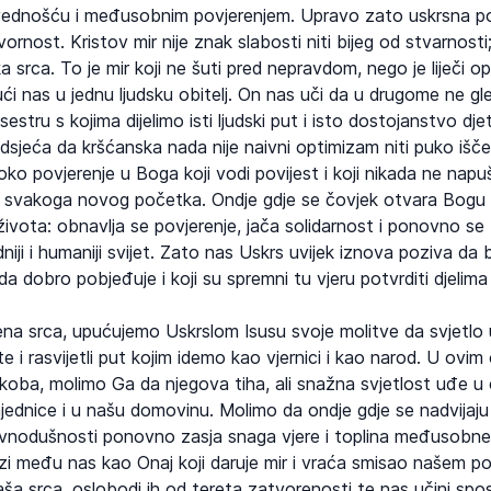
vednošću i međusobnim povjerenjem. Upravo zato uskrsna p
rnost. Kristov mir nije znak slabosti niti bijeg od stvarnosti
a srca. To je mir koji ne šuti pred nepravdom, nego je liječi 
ći nas u jednu ljudsku obitelj. On nas uči da u drugome ne gle
sestru s kojima dijelimo isti ljudski put i isto dostojanstvo dj
sjeća da kršćanska nada nije naivni optimizam niti puko išček
ko povjerenje u Boga koji vodi povijest i koji nikada ne napu
u svakoga novog početka. Ondje gdje se čovjek otvara Bogu i
života: obnavlja se povjerenje, jača solidarnost i ponovno se
iji i humaniji svijet. Zato nas Uskrs uvijek iznova poziva da
u da dobro pobjeđuje i koji su spremni tu vjeru potvrditi djelima 
ena srca, upućujemo Uskrslom Isusu svoje molitve da svjetlo 
e i rasvijetli put kojim idemo kao vjernici i kao narod. U ovim
sukoba, molimo Ga da njegova tiha, ali snažna svjetlost uđe u 
zajednice i u našu domovinu. Molimo da ondje gdje se nadvijaju
ravnodušnosti ponovno zasja snaga vjere i toplina međusobne 
zi među nas kao Onaj koji daruje mir i vraća smisao našem po
a srca, oslobodi ih od tereta zatvorenosti te nas učini spos