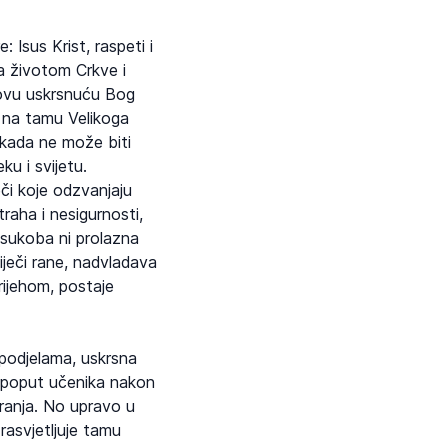
Isus Krist, raspeti i
a životom Crkve i
stovu uskrsnuću Bog
r na tamu Velikoga
nikada ne može biti
u i svijetu.
či koje odzvanjaju
traha i nesigurnosti,
 sukoba ni prolazna
iječi rane, nadvladava
rijehom, postaje
podjelama, uskrsna
, poput učenika nakon
aranja. No upravo u
rasvjetljuje tamu