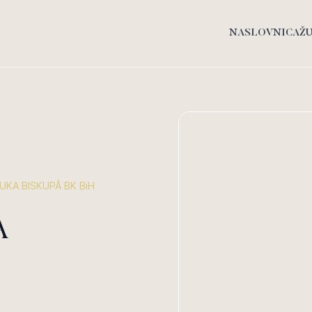
NASLOVNICA
Ž
KA BISKUPÂ BK BiH
A