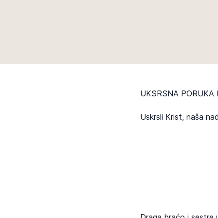
UKSRSNA PORUKA B
Uskrsli Krist, naša nad
Draga braćo i sestre u