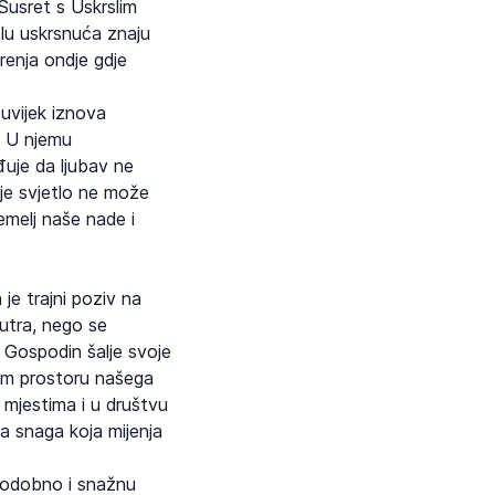
 Susret s Uskrslim
tlu uskrsnuća znaju
enja ondje gdje
 uvijek iznova
. U njemu
đuje da ljubav ne
žje svjetlo ne može
temelj naše nade i
 je trajni poziv na
jutra, nego se
i Gospodin šalje svoje
žem prostoru našega
 mjestima i u društvu
na snaga koja mijenja
stodobno i snažnu