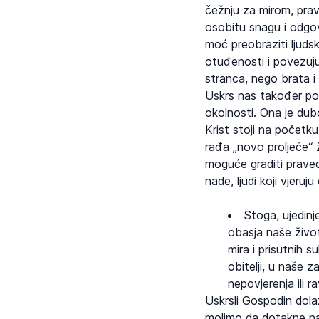
čežnju za mirom, pra
osobitu snagu i odgovo
moć preobraziti ljudsk
otuđenosti i povezuju
stranca, nego brata i 
Uskrs nas također pod
okolnosti. Ona je dubo
Krist stoji na početk
rađa „novo proljeće“ 
moguće graditi pravedn
nade, ljudi koji vjeruj
Stoga, ujedinj
obasja naše život
mira i prisutnih 
obitelji, u naše 
nepovjerenja ili 
Uskrsli Gospodin dola
molimo da dotakne naš