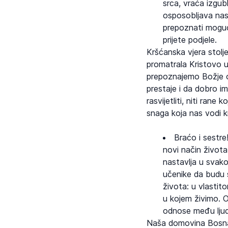
srca, vraća izgub
osposobljava nas 
prepoznati moguć
prijete podjele.
Kršćanska vjera stolje
promatrala Kristovo u
prepoznajemo Božje od
prestaje i da dobro i
rasvijetliti, niti rane
snaga koja nas vodi 
Braćo i sestre!
novi način života
nastavlja u svako
učenike da budu s
života: u vlastit
u kojem živimo. O
odnose među ljud
Naša domovina Bosna i