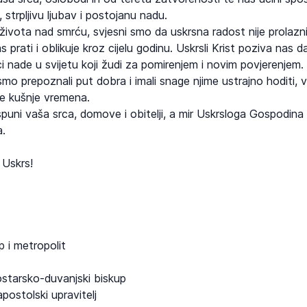
strpljivu ljubav i postojanu nadu.
ivota nad smrću, svjesni smo da uskrsna radost nije prolazni
s prati i oblikuje kroz cijelu godinu. Uskrsli Krist poziva nas 
ci nade u svijetu koji žudi za pomirenjem i novim povjerenje
mo prepoznali put dobra i imali snage njime ustrajno hoditi, 
će kušnje vremena.
uni vaša srca, domove i obitelji, a mir Uskrsloga Gospodina ne
.
 Uskrs!
 i metropolit
ostarsko-duvanjski biskup
apostolski upravitelj