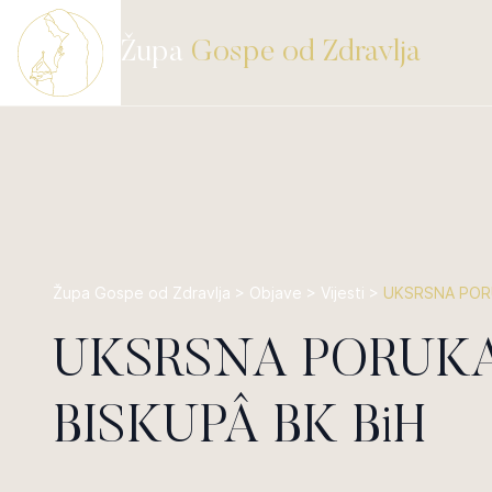
Župa
Gospe od Zdravlja
Župa Gospe od Zdravlja
>
Objave
>
Vijesti
>
UKSRSNA PORU
UKSRSNA PORUK
BISKUPÂ BK BiH