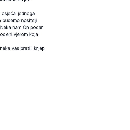
 osjećaj jednoga
da budemo nositelji
m. Neka nam On podari
vođeni vjerom koja
ka vas prati i krijepi