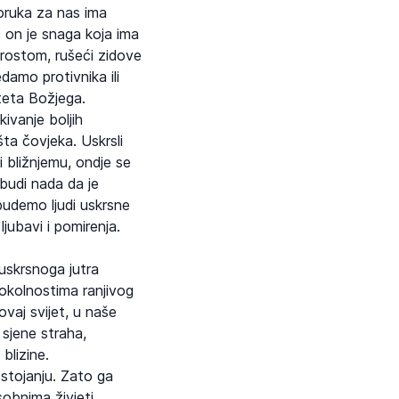
oruka za nas ima
; on je snaga koja ima
oprostom, rušeći zidove
damo protivnika ili
eteta Božjega.
ivanje boljih
šta čovjeka. Uskrsli
 bližnjemu, ondje se
 budi nada da je
 budemo ljudi uskrsne
ljubavi i pomirenja.
uskrsnoga jutra
 okolnostima ranjivog
ovaj svijet, u naše
 sjene straha,
blizine.
stojanju. Zato ga
obnima živjeti