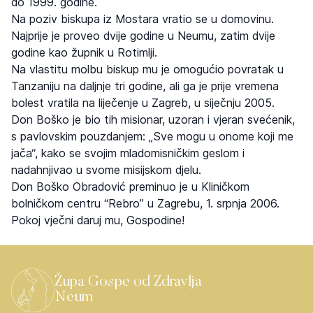
do 1999. godine.
Na poziv biskupa iz Mostara vratio se u domovinu.
Najprije je proveo dvije godine u Neumu, zatim dvije
godine kao župnik u Rotimlji.
Na vlastitu molbu biskup mu je omogućio povratak u
Tanzaniju na daljnje tri godine, ali ga je prije vremena
bolest vratila na liječenje u Zagreb, u siječnju 2005.
Don Boško je bio tih misionar, uzoran i vjeran svećenik,
s pavlovskim pouzdanjem: „Sve mogu u onome koji me
jača“, kako se svojim mladomisničkim geslom i
nadahnjivao u svome misijskom djelu.
Don Boško Obradović preminuo je u Kliničkom
bolničkom centru “Rebro” u Zagrebu, 1. srpnja 2006.
Pokoj vječni daruj mu, Gospodine!
Župa Gospe od Zdravlja
Neum