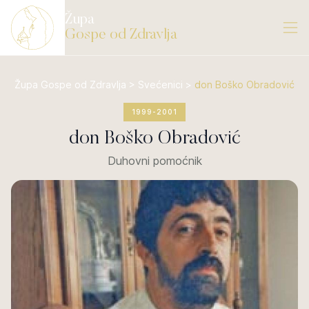
Župa
Gospe od Zdravlja
Župa Gospe od Zdravlja
>
Svećenici
>
don Boško Obradović
1999-
2001
don Boško Obradović
Duhovni pomoćnik