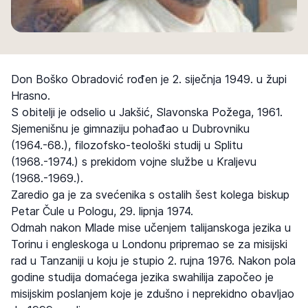
Don Boško Obradović rođen je 2. siječnja 1949. u župi
Hrasno.
S obitelji je odselio u Jakšić, Slavonska Požega, 1961.
Sjemenišnu je gimnaziju pohađao u Dubrovniku
(1964.-68.), filozofsko-teološki studij u Splitu
(1968.-1974.) s prekidom vojne službe u Kraljevu
(1968.-1969.).
Zaredio ga je za svećenika s ostalih šest kolega biskup
Petar Čule u Pologu, 29. lipnja 1974.
Odmah nakon Mlade mise učenjem talijanskoga jezika u
Torinu i engleskoga u Londonu pripremao se za misijski
rad u Tanzaniji u koju je stupio 2. rujna 1976. Nakon pola
godine studija domaćega jezika swahilija započeo je
misijskim poslanjem koje je zdušno i neprekidno obavljao