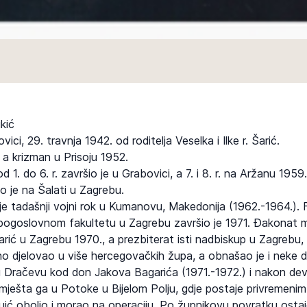
kić
ci, 29. travnja 1942. od roditelja Veselka i Ilke r. Šarić.
 a krizman u Prisoju 1952.
1. do 6. r. završio je u Grabovici, a 7. i 8. r. na Aržanu 1959.
 je na Šalati u Zagrebu.
 je tadašnji vojni rok u Kumanovu, Makedonija (1962.-1964.). 
bogoslovnom fakultetu u Zagrebu završio je 1971. Đakonat mu
rić u Zagrebu 1970., a prezbiterat isti nadbiskup u Zagrebu, 2
o djelovao u više hercegovačkih župa, a obnašao je i neke dr
 u Dračevu kod don Jakova Bagarića (1971.-1972.) i nakon dev
mješta ga u Potoke u Bijelom Polju, gdje postaje privremenim 
ić obolio i morao na operaciju. Po župnikovu povratku ostaj