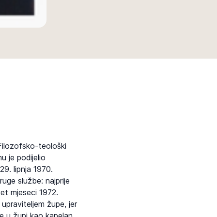
Filozofsko-teološki
 je podijelio
9. lipnja 1970.
uge službe: najprije
et mjeseci 1972.
upraviteljem župe, jer
e u župi kao kapelan