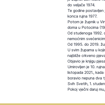
do veljače 1974.
Te godine postavljen
konca rujna 1977.
Potom je župnik u Vin
doma u Potocima (19
Od studenoga 1992. d
nemoćnim svećenicim
Od 1995. do 2019. žup
U svim župama u kojim
najbliže crkveno pjevan
Objavio je knjigu pj
Umirovljen je 10. ruj
listopada 2021., kada
boravio nepuna dva tj
Svih Svetih, 1. studen
Pokoj vječni daruj mu