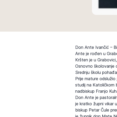
Don Ante Ivančić – Bi
Ante je rođen u Grabovi
Kršten je u Grabovici,
Osnovno školovanje od 
Srednju školu pohađao
Prije mature odslužio
studij na Katoličkom 
nadbiskup Franjo Kuha
Don Ante je pastoraln
je kratko župni vikar
biskup Petar Čule pre
je župnik don Mate Nu