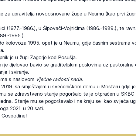
 je za upravitelja novoosnovane župe u Neumu (kao prvi župn
ici (1977.-1986.), u Šipovači-Vojnićima (1986.-1989.), te rav
89.-1995.).
o kolovoza 1995. opet je u Neumu, gdje časnim sestrama vod
a.
nik je u župi Zagorje kod Posušja.
 je djelovao bavio se graditeljskim poslovima uz pastoralne 
je i sviranje.
esama s naslovom
Vječne radosti nada
.
na 2019. sa smještajem u svećeničkom domu u Mostaru gdje je
 mu se zdravstveno stanje pogoršalo te je otpraćen u SKBC 
edna. Stanje mu se pogoršavalo i na kraju se kao svijeća u
oga 2021. u 20 sati.
, Gospodine!