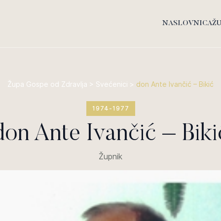
NASLOVNICA
Ž
Župa Gospe od Zdravlja
>
Svećenici
>
don Ante Ivančić – Bikić
1974-
1977
don Ante Ivančić – Biki
Župnik