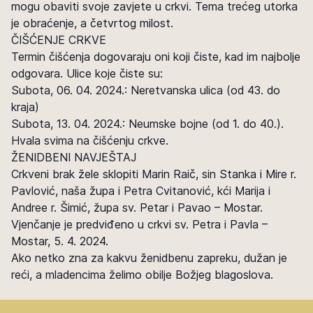
mogu obaviti svoje zavjete u crkvi. Tema trećeg utorka
je obraćenje, a četvrtog milost.
ČIŠĆENJE CRKVE
Termin čišćenja dogovaraju oni koji čiste, kad im najbolje
odgovara. Ulice koje čiste su:
Subota, 06. 04. 2024.: Neretvanska ulica (od 43. do
kraja)
Subota, 13. 04. 2024.: Neumske bojne (od 1. do 40.).
Hvala svima na čišćenju crkve.
ŽENIDBENI NAVJEŠTAJ
Crkveni brak žele sklopiti Marin Raič, sin Stanka i Mire r.
Pavlović, naša župa i Petra Cvitanović, kći Marija i
Andree r. Šimić, župa sv. Petar i Pavao – Mostar.
Vjenčanje je predviđeno u crkvi sv. Petra i Pavla –
Mostar, 5. 4. 2024.
Ako netko zna za kakvu ženidbenu zapreku, dužan je
reći, a mladencima želimo obilje Božjeg blagoslova.