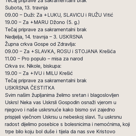
Tečaj priprave za sakramentalni brak
Subota, 13. travnja
09.00 – Duži: Za +LUKU, SLAVICU i RUŽU Vitić
19.00 – Za +MARU Džono (5. g.)
Tečaj priprave za sakramentalni brak
Nedjelja, 14. travnja – 3. USKRSNA
Župna crkva Gospe od Zdravlja:
09.00 – Za +SLAVKA, ROSU i STOJANA Krešića
11.00 – Pro populo – misa za narod
Crkva sv. Nikole, biskupa:
19.00 – Za +IVU i MILU Krešić
Tečaj priprave za sakramentalni brak
USKRSNA ČESTITKA
Svim našim župljanima želimo sretan i blagoslovljen
Uskrs! Neka vas Uskrsli Gospodin osnaži vjerom u
njegovo i naše uskrsnuće kako bismo svi zajedno
prispjeli vječnom Uskrsu u nebeskoj slavi. Tu uskrsnu
radost dijelimo posebice s bolesnicima i nemoćnima, koji
trpe bilo koju bol duše i tijela da nas sve Kristovo