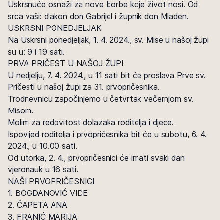
Uskrsnuće osnaži za nove borbe koje život nosi. Od
srca vaši: đakon don Gabrijel i župnik don Mladen.
USKRSNI PONEDJELJAK
Na Uskrsni ponedjeljak, 1. 4. 2024., sv. Mise u našoj župi
su u: 9 i 19 sati.
PRVA PRIČEST U NAŠOJ ŽUPI
U nedjelju, 7. 4. 2024., u 11 sati bit će proslava Prve sv.
Pričesti u našoj župi za 31. prvopričesnika.
Trodnevnicu započinjemo u četvrtak večernjom sv.
Misom.
Molim za redovitost dolazaka roditelja i djece.
Ispovijed roditelja i prvopričesnika bit će u subotu, 6. 4.
2024., u 10.00 sati.
Od utorka, 2. 4., prvopričesnici će imati svaki dan
vjeronauk u 16 sati.
NAŠI PRVOPRIČESNICI
1. BOGDANOVIĆ VIDE
2. ČAPETA ANA
3. FRANIĆ MARIJA