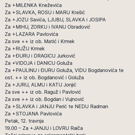
Za +MILENKA Kneževića
Za +SLAVKA, ROSU i MARU Krešić
Za +JOZU Savića, LJUBU, SLAVKA i JOSIPA
Za +MIHU, ZORKU i IVANU Obradović
Za +LAZARA Pavlovića
Za sve ++ iz ob. Matić i Krmek
Za +RUŽU Krmek
Za +ĐURU i DRAGICU Jurković
Za +VIDOJA i DANICU Goluža
Za +PAULINU i ĐURU Goluža, VIDU Bogdanovića te
ost. ++ iz ob. Bogdanović i Goluža
Za +JURU, ALMU i KATU Jonjić
Za sve ++ iz ob. Raguž i Pavlović
Za sve ++ iz ob. Bogdan i Vujnović
Za +SLAVKA i JANJU Perić te NEDU Radman
Za +STOJANA Pavlovića
Petak, 12. travnja
19.00 – Za +JANJU i LOVRU Raiča