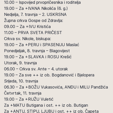
10.00 – Ispovijed prvopričesnika i roditelja
19.00 – Za +IVANA Nikolića (6. g.)
Nedjelja, 7. travnja – 2. USKRSNA
Župna crkva Gospe od Zdravlja:
09.00 – Za +IVU Kristića
11.00 – PRVA SVETA PRIČEST
Crkva sv. Nikole, biskupa:
19.00 – Za +PERU i SPASENIJU Maslać
Ponedjeljak, 8. travnja – Blagovijest
19.00 – Za +SLAVKA i ROSU Krešić
Utorak, 9. travnja
06.00 – Crkva sv. Ante – 4. utorak
19.00 – Za sve ++ iz ob. Bogdanović i Bjelopera
Srijeda, 10. travnja
06.30 – Za +BOŽU Vukasovića, ANĐU i MILU Pandžića
Četvrtak, 11. travnja
19.00 – Za +RUŽU Vuletić
Za +MATU Butigana i ost. ++ iz ob. Butigan
Za +ANTU, STIPU, LJUBU i ost. ++ iz ob. Čapeta