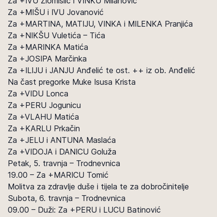
Za +IVU Zlomislić i VINKU Milanović
Za +MIŠU i IVU Jovanović
Za +MARTINA, MATIJU, VINKA i MILENKA Pranjića
Za +NIKŠU Vuletića – Tića
Za +MARINKA Matića
Za +JOSIPA Marčinka
Za +ILIJU i JANJU Anđelić te ost. ++ iz ob. Anđelić
Na čast pregorke Muke Isusa Krista
Za +VIDU Lonca
Za +PERU Jogunicu
Za +VLAHU Matića
Za +KARLU Prkačin
Za +JELU i ANTUNA Maslaća
Za +VIDOJA i DANICU Goluža
Petak, 5. travnja – Trodnevnica
19.00 – Za +MARICU Tomić
Molitva za zdravlje duše i tijela te za dobročinitelje
Subota, 6. travnja – Trodnevnica
09.00 – Duži: Za +PERU i LUCU Batinović