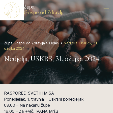
Župa
Gospe od Zdravlja
Župa Gospe od Zdravlja
>
Oglasi
>
Nedjelja, USKRS, 31.
ožujka 2024.
Nedjelja, USKRS, 31. ožujka 2024.
RASPORED SVETIH MISA
Ponedjeljak, 1. travnja – Uskrsni ponedjeljak
09.00 – Na nakanu župe
19.00 – Za +vlč. IVANA Mršu