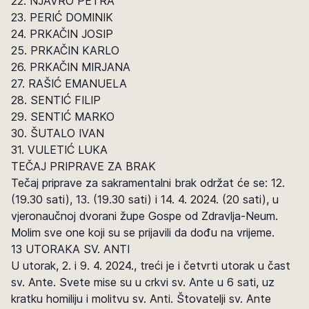
22. NJAVRO PETRA
23. PERIĆ DOMINIK
24. PRKAČIN JOSIP
25. PRKAČIN KARLO
26. PRKAČIN MIRJANA
27. RAŠIĆ EMANUELA
28. SENTIĆ FILIP
29. SENTIĆ MARKO
30. ŠUTALO IVAN
31. VULETIĆ LUKA
TEČAJ PRIPRAVE ZA BRAK
Tečaj priprave za sakramentalni brak održat će se: 12.
(19.30 sati), 13. (19.30 sati) i 14. 4. 2024. (20 sati), u
vjeronaučnoj dvorani župe Gospe od Zdravlja-Neum.
Molim sve one koji su se prijavili da dođu na vrijeme.
13 UTORAKA SV. ANTI
U utorak, 2. i 9. 4. 2024., treći je i četvrti utorak u čast
sv. Ante. Svete mise su u crkvi sv. Ante u 6 sati, uz
kratku homiliju i molitvu sv. Anti. Štovatelji sv. Ante