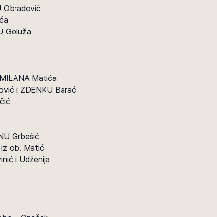
 Obradović
ća
U Goluža
 MILANA Matića
ović i ZDENKU Barać
čić
NU Grbešić
iz ob. Matić
inić i Udženija