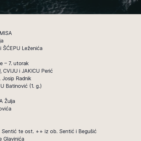
MISA
ja
i ŠĆEPU Leženića
e – 7. utorak
 CVIJU i JAKICU Perić
v. Josip Radnik
 Batinović (1. g.)
 Žulja
ovića
ntić te ost. ++ iz ob. Sentić i Begušić
e Glavinića