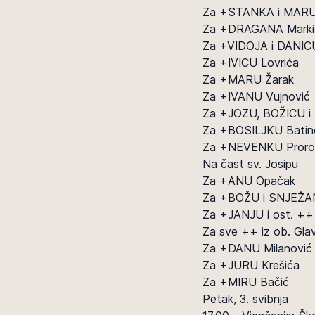
Za +STANKA i MARU
Za +DRAGANA Marki
Za +VIDOJA i DANIC
Za +IVICU Lovrića
Za +MARU Žarak
Za +IVANU Vujnović
Za +JOZU, BOŽICU i
Za +BOSILJKU Batin
Za +NEVENKU Proro
Na čast sv. Josipu
Za +ANU Opačak
Za +BOŽU i SNJEŽA
Za +JANJU i ost. ++ 
Za sve ++ iz ob. Glav
Za +DANU Milanović
Za +JURU Krešića
Za +MIRU Bačić
Petak, 3. svibnja