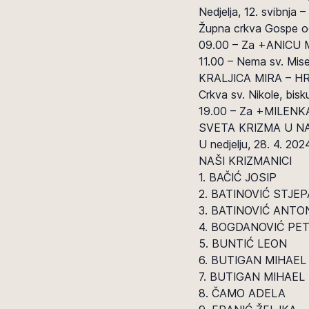
Nedjelja, 12. svibnja
Župna crkva Gospe od
09.00 – Za +ANICU 
11.00 – Nema sv. Mise
KRALJICA MIRA – 
Crkva sv. Nikole, bisk
19.00 – Za +MILENK
SVETA KRIZMA U N
U nedjelju, 28. 4. 202
NAŠI KRIZMANICI
1. BAČIĆ JOSIP
2. BATINOVIĆ STJE
3. BATINOVIĆ ANTO
4. BOGDANOVIĆ PE
5. BUNTIĆ LEON
6. BUTIGAN MIHAEL 
7. BUTIGAN MIHAEL (
8. ČAMO ADELA