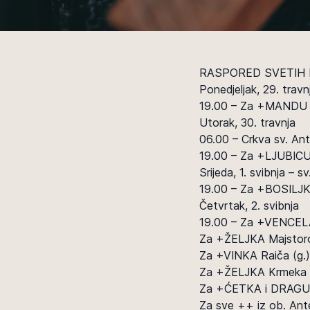
RASPORED SVETIH 
Ponedjeljak, 29. travn
19.00 – Za +MANDU 
Utorak, 30. travnja
06.00 – Crkva sv. Ant
19.00 – Za +LJUBICU,
Srijeda, 1. svibnja – s
19.00 – Za +BOSILJKU
Četvrtak, 2. svibnja
19.00 – Za +VENCELA
Za +ŽELJKA Majstor
Za +VINKA Raiča (g.)
Za +ŽELJKA Krmeka
Za +ĆETKA i DRAGU Se
Za sve ++ iz ob. Ant