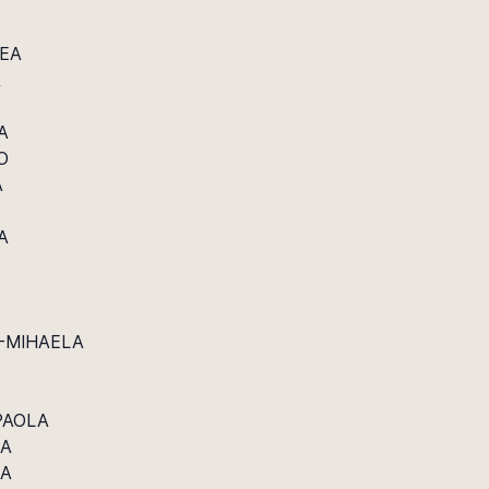
TEA
A
A
O
A
A
A-MIHAELA
PAOLA
JA
LA