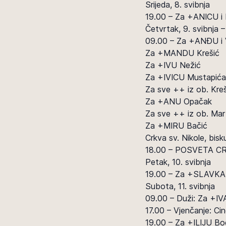
Srijeda, 8. svibnja
19.00 – Za +ANICU i
Četvrtak, 9. svibn
09.00 – Za +ANĐU i
Za +MANDU Krešić
Za +IVU Nežić
Za +IVICU Mustapića
Za sve ++ iz ob. Kreši
Za +ANU Opačak
Za sve ++ iz ob. Mar
Za +MIRU Bačić
Crkva sv. Nikole, bisk
18.00 – POSVETA C
Petak, 10. svibnja
19.00 – Za +SLAVKA
Subota, 11. svibnja
09.00 – Duži: Za +IV
17.00 – Vjenčanje: Ci
19.00 – Za +ILIJU B