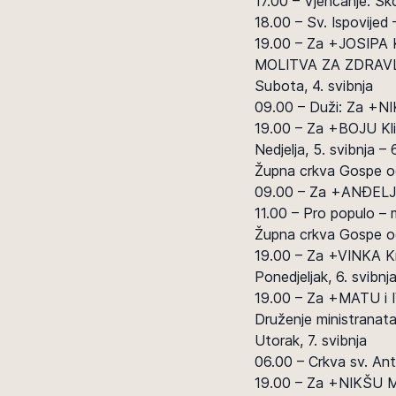
17.00 – Vjenčanje: Š
18.00 – Sv. Ispovijed
19.00 – Za +JOSIPA K
MOLITVA ZA ZDRAVL
Subota, 4. svibnja
09.00 – Duži: Za +NI
19.00 – Za +BOJU Kli
Nedjelja, 5. svibnja 
Župna crkva Gospe od
09.00 – Za +ANĐELJ
11.00 – Pro populo – 
Župna crkva Gospe od
19.00 – Za +VINKA K
Ponedjeljak, 6. svibn
19.00 – Za +MATU i 
Druženje ministranat
Utorak, 7. svibnja
06.00 – Crkva sv. Ant
19.00 – Za +NIKŠU Mi