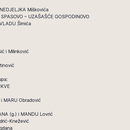
 NEDJELJKA Miškovića
ja – SPASOVO – UZAŠAŠĆE GOSPODINOVO
 VLADU Šimića
ć i Milinković
tinović
upa:
RKVE
 i MARU Obradović
ANA (g.) i MANDU Lovrić
ndrić-Knežević
ogdana