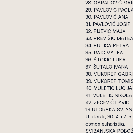
28. OBRADOVIĆ MA
29. PAVLOVIĆ PAOL
30. PAVLOVIĆ ANA
31. PAVLOVIĆ JOSIP
32. PIJEVIĆ MAJA
33. PREVIŠIĆ MATE
34. PUTICA PETRA
35. RAIČ MATEA
36. ŠTOKIĆ LUKA
37. ŠUTALO IVANA
38. VUKOREP GABRI
39. VUKOREP TOMI
40. VULETIĆ LUCIJA
41. VULETIĆ NIKOLA
42. ZEČEVIĆ DAVID
13 UTORAKA SV. AN
U utorak, 30. 4. i 7. 
osmog euharistija.
SVIBANJSKA POBO