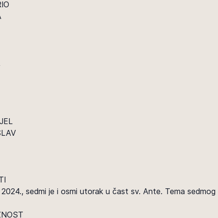
RIO
A
A
JEL
SLAV
TI
5. 2024., sedmi je i osmi utorak u čast sv. Ante. Tema sedmog 
ŽNOST