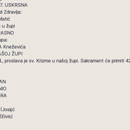
 – 7. USKRSNA
 Zdravlja:
Matić
 u župi
HRASNO
upa:
A Kneževića
AŠOJ ŽUPI
4., proslava je sv. Krizme u našoj župi. Sakrament će primiti 4
PAN
NIO
TRA
(Josip)
Elvis)