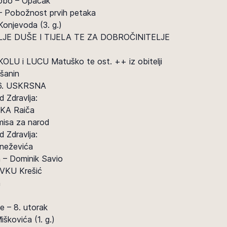
kobo – Opačak
 – Pobožnost prvih petaka
onjevoda (3. g.)
JE DUŠE I TIJELA TE ZA DOBROČINITELJE
KOLU i LUCU Matuško te ost. ++ iz obitelji
šanin
– 6. USKRSNA
 Zdravlja:
KA Raiča
misa za narod
 Zdravlja:
neževića
ja – Dominik Savio
IVKU Krešić
a
e – 8. utorak
škovića (1. g.)