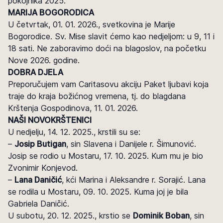
pokojnika 2025.
MARIJA BOGORODICA
U četvrtak, 01. 01. 2026., svetkovina je Marije
Bogorodice. Sv. Mise slavit ćemo kao nedjeljom: u 9, 11 i
18 sati. Ne zaboravimo doći na blagoslov, na početku
Nove 2026. godine.
DOBRA DJELA
Preporučujem vam Caritasovu akciju Paket ljubavi koja
traje do kraja božićnog vremena, tj. do blagdana
Krštenja Gospodinova, 11. 01. 2026.
NAŠI NOVOKRŠTENICI
U nedjelju, 14. 12. 2025., krstili su se:
–
Josip Butigan
, sin Slavena i Danijele r. Šimunović.
Josip se rodio u Mostaru, 17. 10. 2025. Kum mu je bio
Zvonimir Konjevod.
–
Lana Daničić
, kći Marina i Aleksandre r. Sorajić. Lana
se rodila u Mostaru, 09. 10. 2025. Kuma joj je bila
Gabriela Daničić.
U subotu, 20. 12. 2025., krstio se
Dominik Boban
, sin