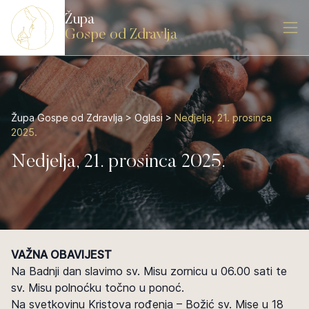
Župa
Gospe od Zdravlja
Župa Gospe od Zdravlja
>
Oglasi
>
Nedjelja, 21. prosinca
2025.
Nedjelja, 21. prosinca 2025.
VAŽNA OBAVIJEST
Na Badnji dan slavimo sv. Misu zornicu u 06.00 sati te
sv. Misu polnoćku točno u ponoć.
Na svetkovinu Kristova rođenja – Božić sv. Mise u 18