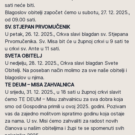
sati neće biti.
Blagoslov obitelji započet ćemo u subotu, 27. 12. 2025.,
od 09.00 sati.
SV. STJEPAN PRVOMUČENIK
U petak, 26. 12. 2025., Crkva slavi blagdan sv. Stjepana
Prvomučenika. Sv. Misa bit će u župnoj crkvi u 9 sati te
u crkvi sv. Ante u 11 sati.
SVETA OBITELJ
U nedjelju, 28. 12. 2025., Crkva slavi blagdan Svete
Obitelji. Na poseban način molimo za sve naše obitelji i
blagoslov u njima.
TE DEUM – MISA ZAHVALNICA
U srijedu, 31. 12. 2025., u 18 sati u župnoj crkvi slavit
ćemo TE DEUM – Misu zahvalnicu za sva dobra koja
smo od Gospodina primili u ovoj 2025. godini. Pozivam
vas da zajedno molitvom ispratimo godinu koja ostaje
za nama. U sv. Misi ćemo zahvaliti za radost novih
članova u našim obiteljima i župi te se spomenuti svih