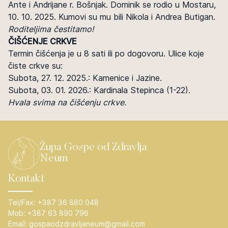
Ante i Andrijane r. Bošnjak. Dominik se rodio u Mostaru,
10. 10. 2025. Kumovi su mu bili Nikola i Andrea Butigan.
Roditeljima čestitamo!
ČIŠĆENJE CRKVE
Termin čišćenja je u 8 sati ili po dogovoru. Ulice koje
čiste crkve su:
Subota, 27. 12. 2025.: Kamenice i Jazine.
Subota, 03. 01. 2026.: Kardinala Stepinca (1-22).
Hvala svima na čišćenju crkve.
Župa Gospe od Zdravlja
Neum
Kontakt
Tel/Fax:
+387 36 880 048
Mob:
+387 63 890 796
Email:
gospaodzdravljaneum@gmail.com