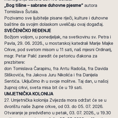
„Bog tišine – sabrane duhovne pjesme“
autora
Tomislava Šutala.
Pozivamo sve ljubitelje pisane riječi, kulture i duhovne
baštine da svojim dolaskom uveličaju ovaj događaj.
SVEĆENIČKO REĐENJE
Božjom voljom, u ponedjeljak, na svetkovinu sv. Petra i
Pavla, 29. 06. 2026., u mostarskoj katedrali Marije Majke
Crkve, pod svetom misom u 11 sati, naš mjesni Ordinarij,
msgr. Petar Palić zaredit će petoricu đakona za
prezbitere:
don Tomislava Čarapinu, fra Antu Radoša, fra Davida
Sliškovića, fra Jakova Juru Nikolića i fra Danijela
Sentića. Uključimo ih u svoje molitve. Taj dan, u našoj
župnoj crkvi, sveta misa bit će u 19 sati.
UMJETNIČKA KOLONIJA
27. Umjetnička kolonija Zvijezda mora održat će se u
dvorištu naše župne crkve, od 03. do 05. 07. 2026.
Otvaranje je predviđeno u petak, 03. 07. 2026., u 19.30