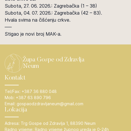
Subota, 27. 06. 2026.: Zagrebačka (1 – 38)
Subota, 04. 07. 2026.: Zagrebačka (42 – 83).
Hvala svima na čišćenju crkve.
—–
Stigao je novi broj MAK-a.
Župa Gospe od Zdravlja
Neum
Kontakt
Tel/Fax:
+387 36 880 048
Mob:
+387 63 890 796
Email:
gospaodzdravljaneum@gmail.com
Lokacija
Adresa:
Trg Gospe od Zdravlja 1, 88390 Neum
Radno vrijeme:
Radno vrijeme župnog ureda je 0-24h