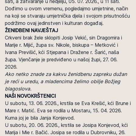
sati, a zatvaranje u nedjelju, 05. 07. 2026., u 11 sati.
Dođimo u ovom vremenu, pogledajmo umjetnine, način
na koji se stvaraju umjetnička djela i svojom prisutnošću
podržimo ovaj jedinstven i kulturan događaj.
ŽENIDBENI NAVJEŠTAJ
Crkveni brak žele sklopiti Josip Vekić, sin Dragomira i
Marije r. Mijić, župa sv. Nikole, biskupa – Metković i
Ivana Previšić, kći Stjepana i Dražene r. Šarić, naša
župa. Vjenčanje je predviđeno u našoj župi, 27. 06.
2026.
Ako netko znade za kakvu ženidbenu zapreku dužan
je reći u uredu, a mladencima želimo obilje Božjeg
blagoslova.
NAŠI NOVOKRŠTENICI
U subotu, 13. 06. 2026., krstila se Eva Krešić, kći Brune i
Mare r. Matić. Eva se rodila u Mostaru, 15. 04. 2026.
Kuma joj je bila Janja Konjevod.
U subotu, 20. 06. 2026., krstila se Josipa Konjevod, kći
Marija i Mie r. Bačić. Josipa se rodila u Dubrovniku, 26.