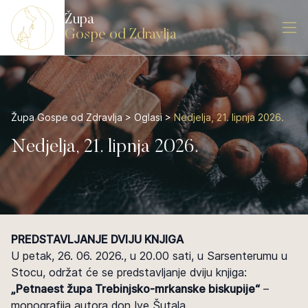
Župa
Gospe od Zdravlja
Župa Gospe od Zdravlja
>
Oglasi
>
Nedjelja, 21. lipnja 2026.
Nedjelja, 21. lipnja 2026.
PREDSTAVLJANJE DVIJU KNJIGA
U petak, 26. 06. 2026., u 20.00 sati, u Sarsenterumu u
Stocu, održat će se predstavljanje dviju knjiga:
„Petnaest župa Trebinjsko-mrkanske biskupije“
–
monografija autora don Ive Šutala.