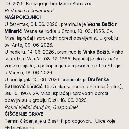
03. 2026. Kuma joj je bila Marija Konjevod.
Roditeljima čestitamo!
NAŠI POKOJNICI
U četvrtak, 04. 06. 2026., preminula je
Vesna Bačić r.
Mlinarić
. Vesna se rodila u Stonu, 10. 09. 1955. Sv.
Misa, ispraćaj i sprovodni obredi obavljeni su u groblju
sv. Ante, 09. 06. 2026.
U nedjelju, 14. 06. 2026., preminuo je
Vinko Božić
. Vinko
se rodio u Varešu, 08. 12. 1965. Ispraćaj je bio iz naše
župe u srijedu, a pokopan je na mjesnom groblju Stogić
u Varešu, 18. 06. 2026.
U pondjeljak, 15. 06. 2026. preminula je
Draženka
Batinović r. Vučić
. Draženka se rodila u Blatnici (Čitluk),
28. 10. 1967. Sv. Misa, ispraćaj i sprovodni obredi
obavljni su u groblju Duži, 18. 06. 2026.
Pokoj vječni daruj im, Gospodine!
ČIŠĆENJE CRKVE
Termin čišćenja je u 8 sati ili po dogovoru. Ulice koje
čiste crkve su: