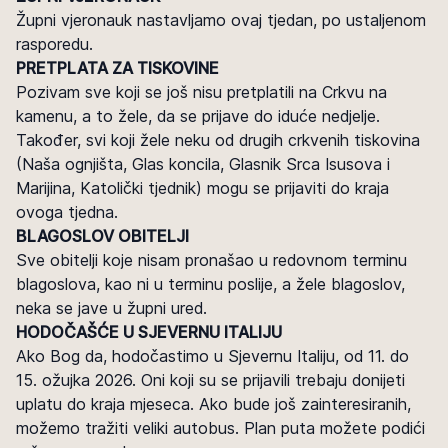
Župni vjeronauk nastavljamo ovaj tjedan, po ustaljenom
rasporedu.
PRETPLATA ZA TISKOVINE
Pozivam sve koji se još nisu pretplatili na Crkvu na
kamenu, a to žele, da se prijave do iduće nedjelje.
Također, svi koji žele neku od drugih crkvenih tiskovina
(Naša ognjišta, Glas koncila, Glasnik Srca Isusova i
Marijina, Katolički tjednik) mogu se prijaviti do kraja
ovoga tjedna.
BLAGOSLOV OBITELJI
Sve obitelji koje nisam pronašao u redovnom terminu
blagoslova, kao ni u terminu poslije, a žele blagoslov,
neka se jave u župni ured.
HODOČAŠĆE U SJEVERNU ITALIJU
Ako Bog da, hodočastimo u Sjevernu Italiju, od 11. do
15. ožujka 2026. Oni koji su se prijavili trebaju donijeti
uplatu do kraja mjeseca. Ako bude još zainteresiranih,
možemo tražiti veliki autobus. Plan puta možete podići