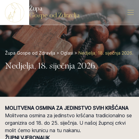
Župa
Gospe od Zdravlja
Župa Gospe od Zdravlja
>
Oglasi
>
Nedjelja, 18. siječnja 2026.
Nedjelja, 18. siječnja 2026.
MOLITVENA OSMINA ZA JEDINSTVO SVIH KRŠĆANA
Molitvena osmina za jedinstvo kršćana tradicionalno se
organizira od 18. do 25. siječnja. U našoj župnoj crkvi
molit ćemo krunicu na tu nakanu.
ŽUPNI VJERONAUK