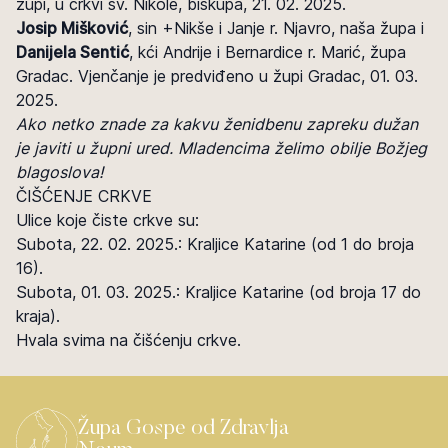
župi, u crkvi sv. Nikole, biskupa, 21. 02. 2025.
Josip Mišković
, sin +Nikše i Janje r. Njavro, naša župa i
Danijela Sentić
, kći Andrije i Bernardice r. Marić, župa
Gradac. Vjenčanje je predviđeno u župi Gradac, 01. 03.
2025.
Ako netko znade za kakvu ženidbenu zapreku dužan
je javiti u župni ured. Mladencima želimo obilje Božjeg
blagoslova!
ČIŠĆENJE CRKVE
Ulice koje čiste crkve su:
Subota, 22. 02. 2025.: Kraljice Katarine (od 1 do broja
16).
Subota, 01. 03. 2025.: Kraljice Katarine (od broja 17 do
kraja).
Hvala svima na čišćenju crkve.
Župa Gospe od Zdravlja