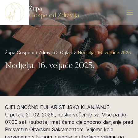
Župa
Gospe od Zdravlja
Župa Gospe od Zdravlja
>
Oglasi
>
Nedjelja, 16. veljače 2025.
Nedjelja, 16. veljače 2025.
CJELONOĆNO EUHARISTIJSKO KLANJANJE
U petak, 21. 02. 2025., poslije večernje sv. Mise pa do
07.00 sati (subota) imat ćemo cjelonoćno klanjanje pred
Presvetim Oltarskim Sakramentom. Vrijeme koje
provedemo s Isusom, najbolje je utrošeno vrijeme na