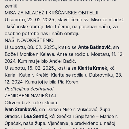
zemlji!
MISA ZA MLADEŽ I KRŠĆANSKE OBITELJI
U subotu, 22. 02. 2025., slavit ćemo sv. Misu za mladež
i kršćanske obitelji. Molit ćemo, na poseban način, za
osobne potrebe nas i naših obitelji.
NAŠI NOVOKRŠTENICI
U subotu, 08. 02. 2025., krstio se
Ante Batinović
, sin
Bože i Monike r. Kelava. Ante se rodio u Mostaru, 11. 12.
2024. Kum mu je bio Anđel Bačić.
U subotu, 15. 02. 2025., krstila se
Klarita Krmek
, kći
Karla i Katje r. Krešić. Klarita se rodila u Dubrovniku, 23.
12. 2024. Kuma joj je bila Pia Koren.
Roditeljima čestitamo!
ŽENIDBENI NAVJEŠTAJ
Crkveni brak žele sklopiti:
Ivan Stanković
, sin Darke i Nine r. Vukičević, župa
Gradac i
Lea Sentić
, kći Srećka i Snježane – Marice r.
Opačak, naša župa. Vjenčanje je predviđeno u našoj