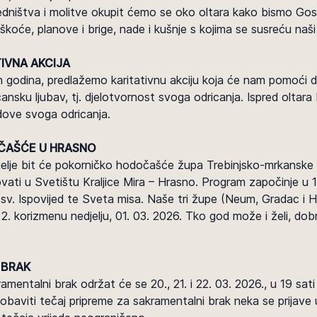
ajedništva i molitve okupit ćemo se oko oltara kako bismo Gosp
škoće, planove i brige, nade i kušnje s kojima se susreću naši m
IVNA AKCIJA
lih godina, predlažemo karitativnu akciju koja će nam pomoći
ansku ljubav, tj. djelotvornost svoga odricanja. Ispred oltara 
dove svoga odricanja.
ČAŠĆE U HRASNO
lje bit će pokorničko hodočašće župa Trebinjsko-mrkanske bi
ovati u Svetištu Kraljice Mira – Hrasno. Program započinje u 1
v. Ispovijed te Sveta misa. Naše tri župe (Neum, Gradac i Hu
. korizmenu nedjelju, 01. 03. 2026. Tko god može i želi, do
 BRAK
amentalni brak održat će se 20., 21. i 22. 03. 2026., u 19 sat
e obaviti tečaj pripreme za sakramentalni brak neka se prijave