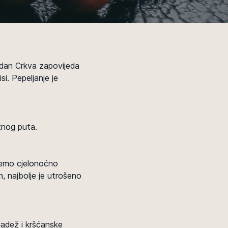
aj dan Crkva zapovijeda
i. Pepeljanje je
žnog puta.
 ćemo cjelonoćno
, najbolje je utrošeno
ladež i kršćanske