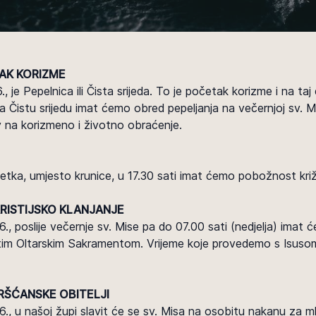
AK KORIZME
6., je Pepelnica ili Čista srijeda. To je početak korizme i na t
a Čistu srijedu imat ćemo obred pepeljanja na večernjoj sv. Mis
ziv na korizmeno i životno obraćenje.
tka, umjesto krunice, u 17.30 sati imat ćemo pobožnost kri
ISTIJSKO KLANJANJE
6., poslije večernje sv. Mise pa do 07.00 sati (nedjelja) imat
tim Oltarskim Sakramentom. Vrijeme koje provedemo s Isusom
KRŠĆANSKE OBITELJI
6., u našoj župi slavit će se sv. Misa na osobitu nakanu za m