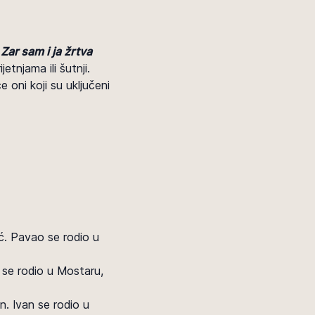
:
Zar sam i ja žrtva
jetnjama ili šutnji.
 oni koji su uključeni
nić. Pavao se rodio u
el se rodio u Mostaru,
n. Ivan se rodio u