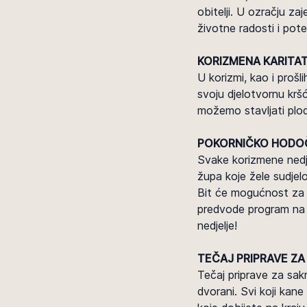
obitelji. U ozračju z
životne radosti i pote
KORIZMENA KARITAT
U korizmi, kao i proš
svoju djelotvornu kršć
možemo stavljati plo
POKORNIČKO HODO
Svake korizmene nedje
župa koje žele sudjel
Bit će mogućnost za s
predvode program na 2
nedjelje!
TEČAJ PRIPRAVE ZA
Tečaj priprave za sakr
dvorani. Svi koji kan