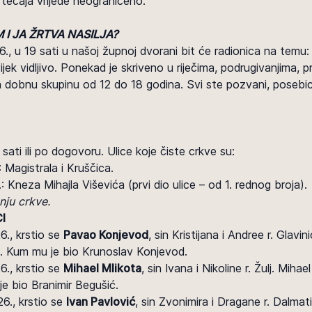
 tečaja vrijede neograničeno.
 I JA ŽRTVA NASILJA?
6., u 19 sati u našoj župnoj dvorani bit će radionica na temu
ijek vidljivo. Ponekad je skriveno u riječima, podrugivanjima, pri
za dobnu skupinu od 12 do 18 godina. Svi ste pozvani, posebice
 sati ili po dogovoru. Ulice koje čiste crkve su:
 Magistrala i Kruščica.
 Kneza Mihajla Viševića (prvi dio ulice – od 1. rednog broja).
nju crkve.
I
26., krstio se
Pavao Konjevod
, sin Kristijana i Andree r. Glavi
5. Kum mu je bio Krunoslav Konjevod.
6., krstio se
Mihael Mlikota
, sin Ivana i Nikoline r. Žulj. Miha
je bio Branimir Begušić.
26., krstio se
Ivan Pavlović
, sin Zvonimira i Dragane r. Dalmati