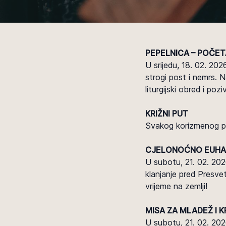
PEPELNICA – POČET
U srijedu, 18. 02. 202
strogi post i nemrs. N
liturgijski obred i po
KRIŽNI PUT
Svakog korizmenog pe
CJELONOĆNO EUHAR
U subotu, 21. 02. 202
klanjanje pred Presve
vrijeme na zemlji!
MISA ZA MLADEŽ I 
U subotu, 21. 02. 202