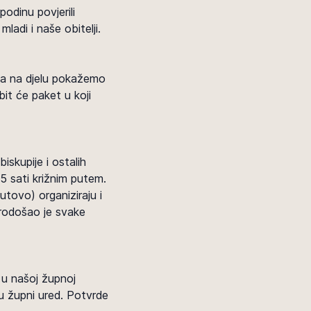
odinu povjerili
ladi i naše obitelji.
 da na djelu pokažemo
bit će paket u koji
skupije i ostalih
5 sati križnim putem.
tovo) organiziraju i
brodošao je svake
i u našoj župnoj
 u župni ured. Potvrde