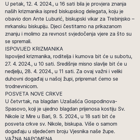
U petak, 12. 4. 2024., u 16 sati bila je provjera znanja
naših krizmanika ispred biskupskog delegata, koju je
obavio don Ante Luburić, biskupski vikar za Trebinjsko –
mrkansku biskupiju. Djeci čestitamo na prikazanom
znanju i molimo za revnost svjedočenja vjere za što su
se spremali.
ISPOVIJED KRIZMANIKA
Ispovijed krizmanika, roditelja i kumova bit će u subotu,
27. 4. 2024., u 10 sati. Središnje misno slavlje bit će u
nedjelju, 28. 4. 2024., u 11 sati. Za ovaj važni i veliki
duhovni događaj u našoj župi, pripremat ćemo se
trodnevnicom.
POSVETA NOVE CRKVE
U četvrtak, na blagdan Uzašašća Gospodinova-
Spasovo, koji je ujedno blagdan prijenosa kostiju Sv.
Nikole iz Mire u Bari, 9. 5. 2024., u 18 sati bit će
posveta crkve sv. Nikole, biskupa. Više o samom
događaju u sljedećem broju Vjesnika naše župe.
VAŽNA NAPOMENA