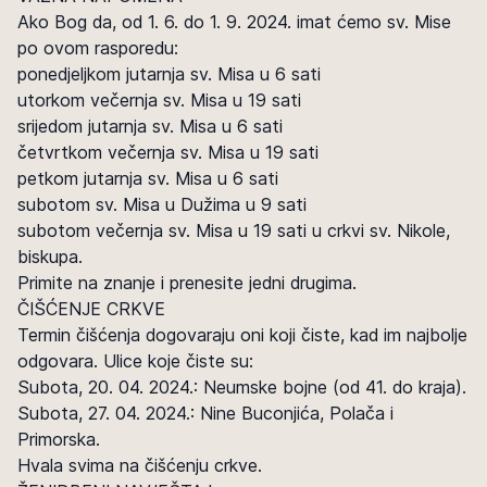
Ako Bog da, od 1. 6. do 1. 9. 2024. imat ćemo sv. Mise
po ovom rasporedu:
ponedjeljkom jutarnja sv. Misa u 6 sati
utorkom večernja sv. Misa u 19 sati
srijedom jutarnja sv. Misa u 6 sati
četvrtkom večernja sv. Misa u 19 sati
petkom jutarnja sv. Misa u 6 sati
subotom sv. Misa u Dužima u 9 sati
subotom večernja sv. Misa u 19 sati u crkvi sv. Nikole,
biskupa.
Primite na znanje i prenesite jedni drugima.
ČIŠĆENJE CRKVE
Termin čišćenja dogovaraju oni koji čiste, kad im najbolje
odgovara. Ulice koje čiste su:
Subota, 20. 04. 2024.: Neumske bojne (od 41. do kraja).
Subota, 27. 04. 2024.: Nine Buconjića, Polača i
Primorska.
Hvala svima na čišćenju crkve.