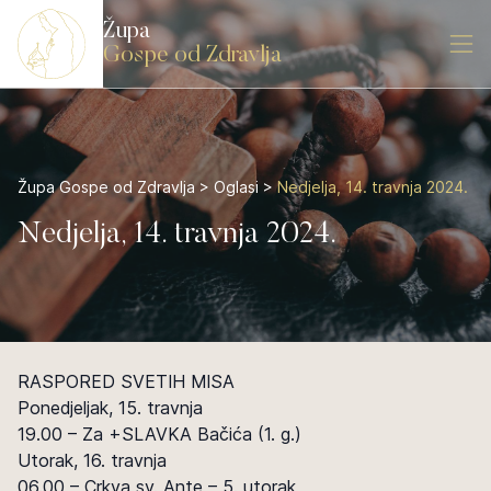
Župa
Gospe od Zdravlja
Župa Gospe od Zdravlja
>
Oglasi
>
Nedjelja, 14. travnja 2024.
Nedjelja, 14. travnja 2024.
RASPORED SVETIH MISA
Ponedjeljak, 15. travnja
19.00 – Za +SLAVKA Bačića (1. g.)
Utorak, 16. travnja
06.00 – Crkva sv. Ante – 5. utorak