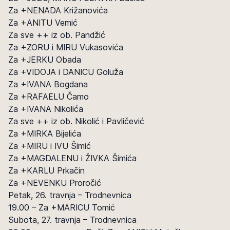
Za +NENADA Križanovića
Za +ANITU Vemić
Za sve ++ iz ob. Pandžić
Za +ZORU i MIRU Vukasovića
Za +JERKU Obada
Za +VIDOJA i DANICU Goluža
Za +IVANA Bogdana
Za +RAFAELU Čamo
Za +IVANA Nikolića
Za sve ++ iz ob. Nikolić i Pavličević
Za +MIRKA Bijelića
Za +MIRU i IVU Šimić
Za +MAGDALENU i ŽIVKA Šimića
Za +KARLU Prkačin
Za +NEVENKU Proročić
Petak, 26. travnja – Trodnevnica
19.00 – Za +MARICU Tomić
Subota, 27. travnja – Trodnevnica