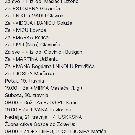
Za sve ++ iz ob. Maslać i Džono
Za +STOJANA Glavinića
Za +NIKU i MARU Glavinić
Za +VIDOJA i DANICU Goluža
Za +IVICU Lovrića
Za +MARKA Perića
Za +IVU (Niko) Glavinića
Za sve ++ iz ob. Glavinić i Butigan
Za +MARTINA Udženiju
Za +IVANA Bogdana i NIKOLU Previšića
Za +JOSIPA Marčinka
Petak, 19. travnja
19.00 – Za +MIRKA Maslaća (1. g.)
Subota, 20. travnja
09.00 – Duži: Za +JOSIPU Katić
19.00 – Za +IVANA Pavlovića
Nedjelja, 21. travnja – 4. USKRSNA
Župna crkva Gospe od Zdravlja:
09.00 – Za +STJEPU, LUCU i JOSIPA Matića