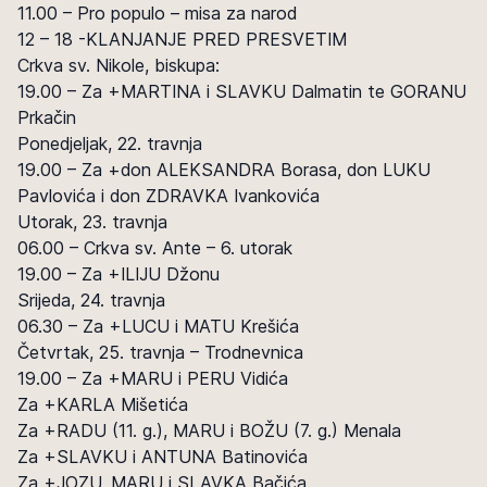
11.00 – Pro populo – misa za narod
12 – 18 -KLANJANJE PRED PRESVETIM
Crkva sv. Nikole, biskupa:
19.00 – Za +MARTINA i SLAVKU Dalmatin te GORANU
Prkačin
Ponedjeljak, 22. travnja
19.00 – Za +don ALEKSANDRA Borasa, don LUKU
Pavlovića i don ZDRAVKA Ivankovića
Utorak, 23. travnja
06.00 – Crkva sv. Ante – 6. utorak
19.00 – Za +ILIJU Džonu
Srijeda, 24. travnja
06.30 – Za +LUCU i MATU Krešića
Četvrtak, 25. travnja – Trodnevnica
19.00 – Za +MARU i PERU Vidića
Za +KARLA Mišetića
Za +RADU (11. g.), MARU i BOŽU (7. g.) Menala
Za +SLAVKU i ANTUNA Batinovića
Za +JOZU, MARU i SLAVKA Bačića