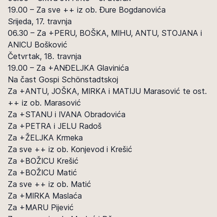
19.00 – Za sve ++ iz ob. Đure Bogdanovića
Srijeda, 17. travnja
06.30 – Za +PERU, BOŠKA, MIHU, ANTU, STOJANA i
ANICU Bošković
Četvrtak, 18. travnja
19.00 – Za +ANĐELJKA Glavinića
Na čast Gospi Schönstadtskoj
Za +ANTU, JOŠKA, MIRKA i MATIJU Marasović te ost.
++ iz ob. Marasović
Za +STANU i IVANA Obradovića
Za +PETRA i JELU Radoš
Za +ŽELJKA Krmeka
Za sve ++ iz ob. Konjevod i Krešić
Za +BOŽICU Krešić
Za +BOŽICU Matić
Za sve ++ iz ob. Matić
Za +MIRKA Maslaća
Za +MARU Pijević