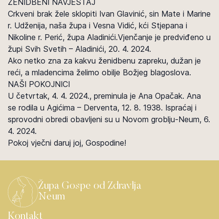
ŽENIDBENI NAVJEŠTAJ
Crkveni brak žele sklopiti Ivan Glavinić, sin Mate i Marine
r. Udženija, naša župa i Vesna Vidić, kći Stjepana i
Nikoline r. Perić, župa Aladinići.Vjenčanje je predviđeno u
župi Svih Svetih – Aladinići, 20. 4. 2024.
Ako netko zna za kakvu ženidbenu zapreku, dužan je
reći, a mladencima želimo obilje Božjeg blagoslova.
NAŠI POKOJNICI
U četvrtak, 4. 4. 2024., preminula je Ana Opačak. Ana
se rodila u Agićima – Derventa, 12. 8. 1938. Ispraćaj i
sprovodni obredi obavljeni su u Novom groblju-Neum, 6.
4. 2024.
Pokoj vječni daruj joj, Gospodine!
Župa Gospe od Zdravlja
Neum
Kontakt