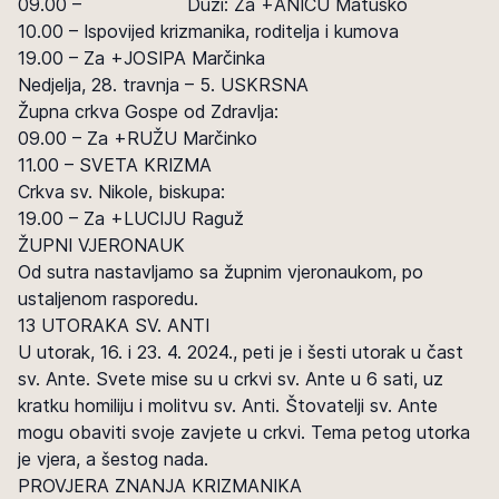
09.00 – Duži: Za +ANICU Matuško
10.00 – Ispovijed krizmanika, roditelja i kumova
19.00 – Za +JOSIPA Marčinka
Nedjelja, 28. travnja – 5. USKRSNA
Župna crkva Gospe od Zdravlja:
09.00 – Za +RUŽU Marčinko
11.00 – SVETA KRIZMA
Crkva sv. Nikole, biskupa:
19.00 – Za +LUCIJU Raguž
ŽUPNI VJERONAUK
Od sutra nastavljamo sa župnim vjeronaukom, po
ustaljenom rasporedu.
13 UTORAKA SV. ANTI
U utorak, 16. i 23. 4. 2024., peti je i šesti utorak u čast
sv. Ante. Svete mise su u crkvi sv. Ante u 6 sati, uz
kratku homiliju i molitvu sv. Anti. Štovatelji sv. Ante
mogu obaviti svoje zavjete u crkvi. Tema petog utorka
je vjera, a šestog nada.
PROVJERA ZNANJA KRIZMANIKA