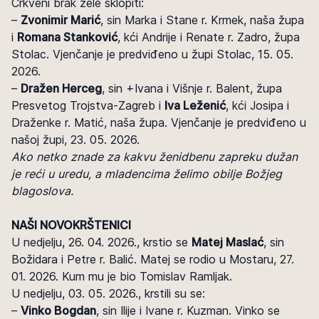
Crkveni brak žele sklopiti:
–
Zvonimir Marić
, sin Marka i Stane r. Krmek, naša župa
i
Romana Stanković
, kći Andrije i Renate r. Zadro, župa
Stolac. Vjenčanje je predviđeno u župi Stolac, 15. 05.
2026.
–
Dražen Herceg
, sin +Ivana i Višnje r. Balent, župa
Presvetog Trojstva-Zagreb i
Iva Leženić
, kći Josipa i
Draženke r. Matić, naša župa. Vjenčanje je predviđeno u
našoj župi, 23. 05. 2026.
Ako netko znade za kakvu ženidbenu zapreku dužan
je reći u uredu, a mladencima želimo obilje Božjeg
blagoslova.
NAŠI NOVOKRŠTENICI
U nedjelju, 26. 04. 2026., krstio se
Matej Maslać
, sin
Božidara i Petre r. Balić. Matej se rodio u Mostaru, 27.
01. 2026. Kum mu je bio Tomislav Ramljak.
U nedjelju, 03. 05. 2026., krstili su se:
–
Vinko Bogdan
, sin Ilije i Ivane r. Kuzman. Vinko se