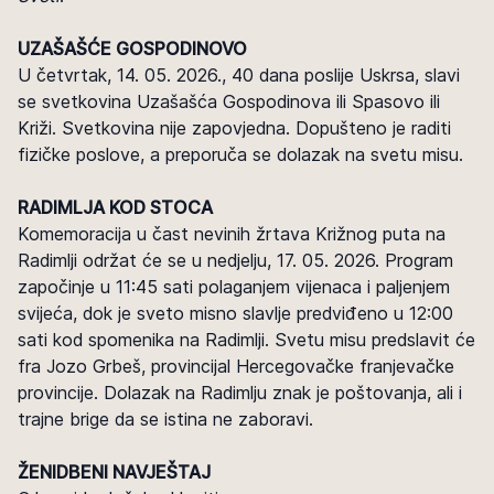
UZAŠAŠĆE GOSPODINOVO
U četvrtak, 14. 05. 2026., 40 dana poslije Uskrsa, slavi
se svetkovina Uzašašća Gospodinova ili Spasovo ili
Križi. Svetkovina nije zapovjedna. Dopušteno je raditi
fizičke poslove, a preporuča se dolazak na svetu misu.
RADIMLJA KOD STOCA
Komemoracija u čast nevinih žrtava Križnog puta na
Radimlji održat će se u nedjelju, 17. 05. 2026. Program
započinje u 11:45 sati polaganjem vijenaca i paljenjem
svijeća, dok je sveto misno slavlje predviđeno u 12:00
sati kod spomenika na Radimlji. Svetu misu predslavit će
fra Jozo Grbeš, provincijal Hercegovačke franjevačke
provincije. Dolazak na Radimlju znak je poštovanja, ali i
trajne brige da se istina ne zaboravi.
ŽENIDBENI NAVJEŠTAJ