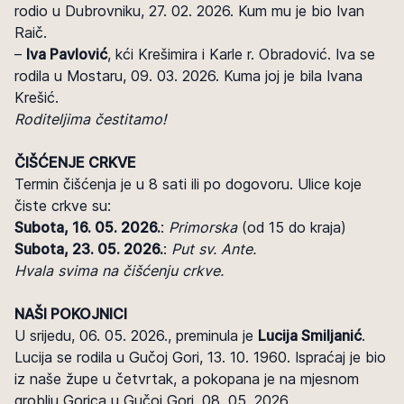
rodio u Dubrovniku, 27. 02. 2026. Kum mu je bio Ivan
Raič.
–
Iva Pavlović
, kći Krešimira i Karle r. Obradović. Iva se
rodila u Mostaru, 09. 03. 2026. Kuma joj je bila Ivana
Krešić.
Roditeljima čestitamo!
ČIŠĆENJE CRKVE
Termin čišćenja je u 8 sati ili po dogovoru. Ulice koje
čiste crkve su:
Subota, 16. 05. 2026.
:
Primorska
(od 15 do kraja)
Subota, 23. 05. 2026.
:
Put sv. Ante.
Hvala svima na čišćenju crkve.
NAŠI POKOJNICI
U srijedu, 06. 05. 2026., preminula je
Lucija Smiljanić
.
Lucija se rodila u Gučoj Gori, 13. 10. 1960. Ispraćaj je bio
iz naše župe u četvrtak, a pokopana je na mjesnom
groblju Gorica u Gučoj Gori, 08. 05. 2026.