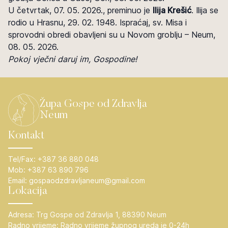
U četvrtak, 07. 05. 2026., preminuo je
Ilija Krešić
. Ilija se
rodio u Hrasnu, 29. 02. 1948. Ispraćaj, sv. Misa i
sprovodni obredi obavljeni su u Novom groblju – Neum,
08. 05. 2026.
Pokoj vječni daruj im, Gospodine!
Župa Gospe od Zdravlja
Neum
Kontakt
Tel/Fax:
+387 36 880 048
Mob:
+387 63 890 796
Email:
gospaodzdravljaneum@gmail.com
Lokacija
Adresa:
Trg Gospe od Zdravlja 1, 88390 Neum
Radno vrijeme:
Radno vrijeme župnog ureda je 0-24h