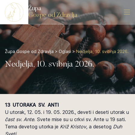
Župa
Gospe od Zdravlja
Župa Gospe od Zdravlja
>
Oglasi
>
Nedjelja, 10. svibnja 2026.
Nedjelja, 10. svibnja 2026.
13 UTORAKA SV. ANTI
U utorak, 12. 05. i 19. 05. 2026., deveti i deseti utorak u
čast sv. Ante
. Svete mise su u crkvi sv. Ante u 19 sati.
Tema devetog utorka je
Križ Kristov
, a desetog
Duh
Sveti
.