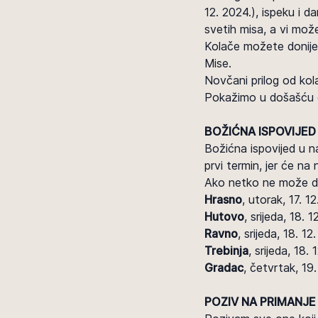
12. 2024.), ispeku i 
svetih misa, a vi može
Kolače možete donijet
Mise.
Novčani prilog od kol
Pokažimo u došašću da
BOŽIĆNA ISPOVIJED
Božićna ispovijed u na
prvi termin, jer će na 
Ako netko ne može do
Hrasno
, utorak, 17. 1
Hutovo
, srijeda, 18. 1
Ravno
, srijeda, 18. 12
Trebinja
, srijeda, 18. 
Gradac
, četvrtak, 19.
POZIV NA PRIMANJE