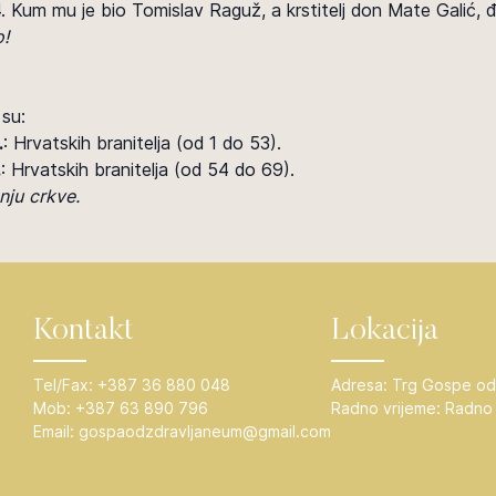
. Kum mu je bio Tomislav Raguž, a krstitelj don Mate Galić, 
o!
 su:
.
: Hrvatskih branitelja (od 1 do 53).
.
: Hrvatskih branitelja (od 54 do 69).
nju crkve.
Kontakt
Lokacija
Tel/Fax:
+387 36 880 048
Adresa:
Trg Gospe od
Mob:
+387 63 890 796
Radno vrijeme:
Radno 
Email:
gospaodzdravljaneum@gmail.com