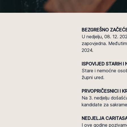
BEZGREŠNO ZAČEĆ
U nedjelju, 08. 12. 2
zapovjedna. Međutim, 
2024.
ISPOVIJED STARIH 
Stare i nemoćne osob
župni ured.
PRVOPRIČESNICI I K
Na 3. nedjelju došašć
kandidate za sakramen
NEDJELJA CARITAS
I ove godine pozivam