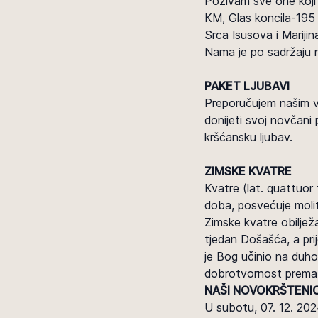
Pozivam sve one koji 
KM, Glas koncila-195 
Srca Isusova i Marijin
Nama je po sadržaju n
PAKET LJUBAVI
Preporučujem našim v
donijeti svoj novčani p
kršćansku ljubav.
ZIMSKE KVATRE
Kvatre (lat. quattuor 
doba, posvećuje molit
Zimske kvatre obilježa
tjedan Došašća, a pri
je Bog učinio na duh
dobrotvornost prema b
NAŠI NOVOKRŠTENIC
U subotu, 07. 12. 202