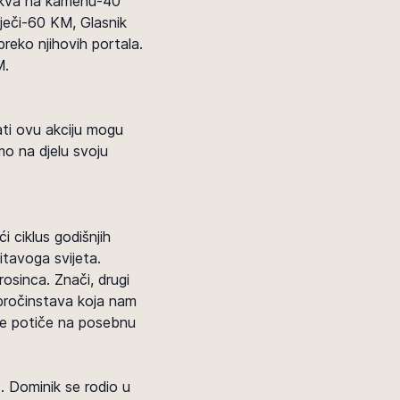
(Crkva na kamenu-40
ječi-60 KM, Glasnik
preko njihovih portala.
M.
žati ovu akciju mogu
imo na djelu svoju
i ciklus godišnjih
itavoga svijeta.
rosinca. Znači, drugi
obročinstava koja nam
ne potiče na posebnu
. Dominik se rodio u