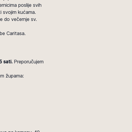
rnicima poslije svih
eti svojim kućama.
e do večernje sv.
be Caritasa.
5 sati.
Preporučujem
nim župama: