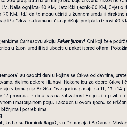
se žele pretplatiti na primanje bilo koje crkvene tiskovine 
KM, Naša ognjišta-40 KM, Katolički tjednik-80 KM, Svjetlo ri
a-70 KM, itd.) da to mogu učiniti u župnom uredu ili direktno 
ajbliža Crkva na kamenu, čija godišnja pretplata iznosi 40 K
jernicima Caritasovu akciju
Paket ljubavi
. Oni koji žele podr
rilog u župni ured ili isti ubaciti u paket ispred oltara. Pokaž
tempora) su osobiti dani u kojima se Crkva od davnine, prateć
vama, djelima pokore i ljubavi. Nakane idu za dobro Crkve i č
vaju vrijeme prije Božića. Ove godine padaju na 11., 13. i 14. p
je 17. prosinca. Potiču nas na zahvalnost Bogu zbog svih d
ovnom i materijalnom polju. Također, u ovom tjednu se kršća
ližnjima i potrebitima.
I
4., krstio se
Dominik Raguž
, sin Domagoja i Božane r. Maslać