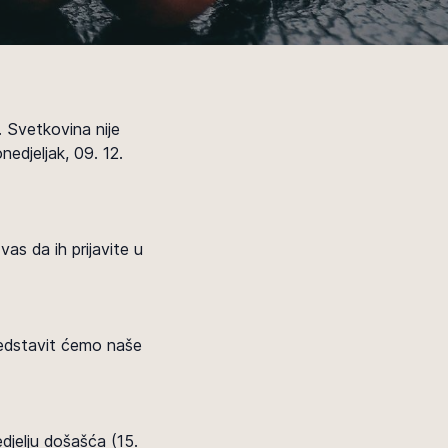
. Svetkovina nije
edjeljak, 09. 12.
s da ih prijavite u
predstavit ćemo naše
edjelju došašća (15.