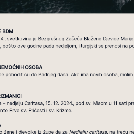
E BDM
024., svetkovina je Bezgrešnog Začeća Blažene Djevice Marije
pošto ove godine pada nedjeljom, liturgijski se prenosi na pon
I NEMOĆNIH OSOBA
e pohodit ću do Badnjeg dana. Ako ima novih osoba, molim va
RIZMANICI
a – nedjelju Caritasa, 15. 12. 2024., pod sv. Misom u 11 sati 
te Prve sv. Pričesti i sv. Krizme.
A
o žene i djevojke iz župe da za
Nedjelju caritasa
, na treću n