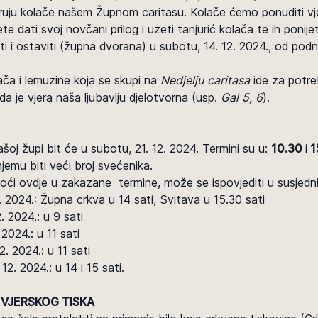
daruju kolače našem Župnom caritasu. Kolače ćemo ponuditi vje
te dati svoj novčani prilog i uzeti tanjurić kolača te ih ponij
i i ostaviti (župna dvorana) u subotu, 14. 12. 2024., od podn
ača i lemuzine koja se skupi na
Nedjelju caritasa
ide za potre
 je vjera naša ljubavlju djelotvorna (usp.
Gal 5, 6
).
šoj župi bit će u subotu, 21. 12. 2024. Termini su u:
10.30
i
1
njemu biti veći broj svećenika.
ći ovdje u zakazane termine, može se ispovjediti u susjed
2. 2024.: Župna crkva u 14 sati, Svitava u 15.30 sati
2. 2024.: u 9 sati
. 2024.: u 11 sati
12. 2024.: u 11 sati
 12. 2024.: u 14 i 15 sati.
 VJERSKOG TISKA