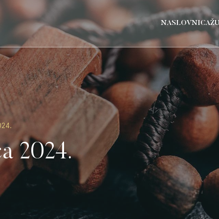
NASLOVNICA
Ž
024.
ca 2024.