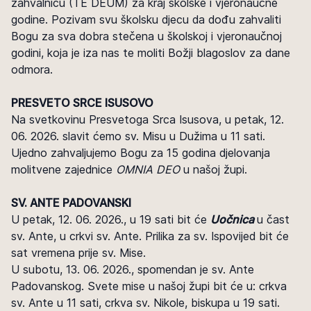
zahvalnicu (TE DEUM) za kraj školske i vjeronaučne
godine. Pozivam svu školsku djecu da dođu zahvaliti
Bogu za sva dobra stečena u školskoj i vjeronaučnoj
godini, koja je iza nas te moliti Božji blagoslov za dane
odmora.
PRESVETO SRCE ISUSOVO
Na svetkovinu Presvetoga Srca Isusova, u petak, 12.
06. 2026. slavit ćemo sv. Misu u Dužima u 11 sati.
Ujedno zahvaljujemo Bogu za 15 godina djelovanja
molitvene zajednice
OMNIA DEO
u našoj župi.
SV. ANTE PADOVANSKI
U petak, 12. 06. 2026., u 19 sati bit će
Uočnica
u čast
sv. Ante, u crkvi sv. Ante. Prilika za sv. Ispovijed bit će
sat vremena prije sv. Mise.
U subotu, 13. 06. 2026., spomendan je sv. Ante
Padovanskog. Svete mise u našoj župi bit će u: crkva
sv. Ante u 11 sati, crkva sv. Nikole, biskupa u 19 sati.