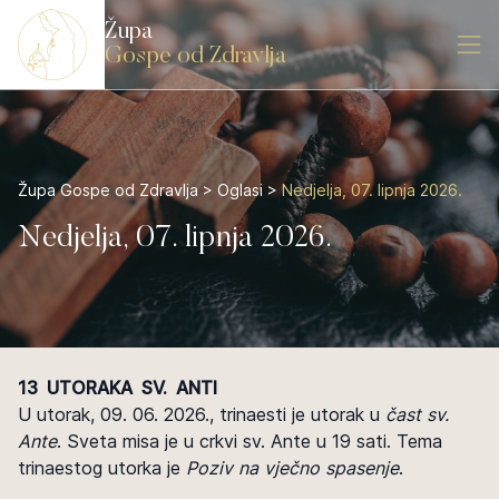
Župa
Gospe od Zdravlja
Župa Gospe od Zdravlja
>
Oglasi
>
Nedjelja, 07. lipnja 2026.
Nedjelja, 07. lipnja 2026.
13 UTORAKA SV. ANTI
U utorak, 09. 06. 2026., trinaesti je utorak u
čast sv.
Ante
. Sveta misa je u crkvi sv. Ante u 19 sati. Tema
trinaestog utorka je
Poziv na vječno spasenje
.