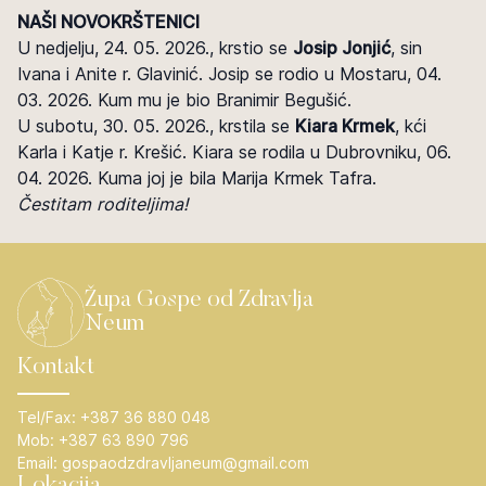
NAŠI NOVOKRŠTENICI
U nedjelju, 24. 05. 2026., krstio se
Josip Jonjić
, sin
Ivana i Anite r. Glavinić. Josip se rodio u Mostaru, 04.
03. 2026. Kum mu je bio Branimir Begušić.
U subotu, 30. 05. 2026., krstila se
Kiara Krmek
, kći
Karla i Katje r. Krešić. Kiara se rodila u Dubrovniku, 06.
04. 2026. Kuma joj je bila Marija Krmek Tafra.
Čestitam roditeljima!
Župa Gospe od Zdravlja
Neum
Kontakt
Tel/Fax:
+387 36 880 048
Mob:
+387 63 890 796
Email:
gospaodzdravljaneum@gmail.com