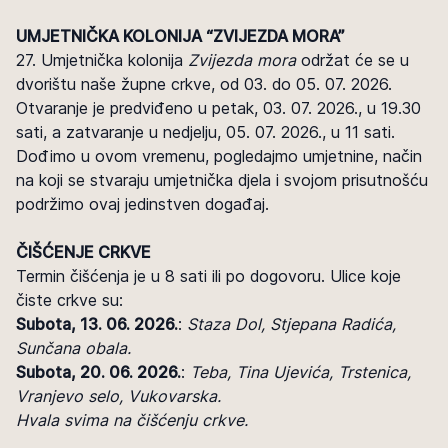
UMJETNIČKA KOLONIJA “ZVIJEZDA MORA”
27. Umjetnička kolonija
Zvijezda mora
održat će se u
dvorištu naše župne crkve, od 03. do 05. 07. 2026.
Otvaranje je predviđeno u petak, 03. 07. 2026., u 19.30
sati, a zatvaranje u nedjelju, 05. 07. 2026., u 11 sati.
Dođimo u ovom vremenu, pogledajmo umjetnine, način
na koji se stvaraju umjetnička djela i svojom prisutnošću
podržimo ovaj jedinstven događaj.
ČIŠĆENJE CRKVE
Termin čišćenja je u 8 sati ili po dogovoru. Ulice koje
čiste crkve su:
Subota, 13. 06. 2026.
:
Staza Dol, Stjepana Radića,
Sunčana obala.
Subota, 20. 06. 2026.
:
Teba, Tina Ujevića, Trstenica,
Vranjevo selo, Vukovarska.
Hvala svima na čišćenju crkve.