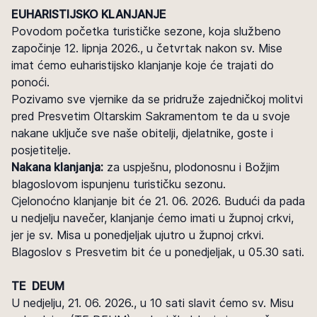
EUHARISTIJSKO KLANJANJE
Povodom početka turističke sezone, koja službeno
započinje 12. lipnja 2026., u četvrtak nakon sv. Mise
imat ćemo euharistijsko klanjanje koje će trajati do
ponoći.
Pozivamo sve vjernike da se pridruže zajedničkoj molitvi
pred Presvetim Oltarskim Sakramentom te da u svoje
nakane uključe sve naše obitelji, djelatnike, goste i
posjetitelje.
Nakana klanjanja:
za uspješnu, plodonosnu i Božjim
blagoslovom ispunjenu turističku sezonu.
Cjelonoćno klanjanje bit će 21. 06. 2026. Budući da pada
u nedjelju navečer, klanjanje ćemo imati u župnoj crkvi,
jer je sv. Misa u ponedjeljak ujutro u župnoj crkvi.
Blagoslov s Presvetim bit će u ponedjeljak, u 05.30 sati.
TE DEUM
U nedjelju, 21. 06. 2026., u 10 sati slavit ćemo sv. Misu