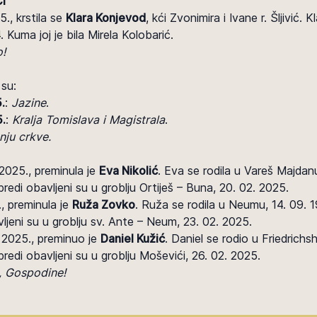
I
., krstila se
Klara Konjevod
, kći Zvonimira i Ivane r. Šljivić. K
 Kuma joj je bila Mirela Kolobarić.
o!
 su:
.
:
Jazine
.
.
:
Kralja Tomislava i Magistrala
.
nju crkve.
 2025., preminula je
Eva Nikolić
. Eva se rodila u Vareš Majdanu
bredi obavljeni su u groblju Ortiješ – Buna, 20. 02. 2025.
., preminula je
Ruža Zovko
. Ruža se rodila u Neumu, 14. 09. 19
ljeni su u groblju sv. Ante – Neum, 23. 02. 2025.
. 2025., preminuo je
Daniel Kužić
. Daniel se rodio u Friedrichs
bredi obavljeni su u groblju Moševići, 26. 02. 2025.
m, Gospodine!