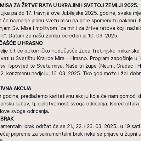
MISA ZA ŽRTVE RATA U UKRAJINI I SVETOJ ZEMLJI 2025.
ožujka pa do 17. travnja ove Jubilejske 2025. godine, svaka mj
it će najmanje jednu svetu misu na gore spomenutu nakanu. B
enjem Sv. Mise i molitvom “za mir i za žrtve ratova koji, nažal
mlji”. Datum za našu zemlju određen je 10. 03. 2025.
ČAŠĆE U HRASNO
lje bit će pokorničko hodočašće župa Trebinjsko-mrkanske bi
ovati u Svetištu Kraljice Mira – Hrasno. Program započinje u 1
v. Ispovijed te Sveta misa. Naše tri župe (Neum, Gradac i Hu
. korizmenu nedjelju, 16. 03. 2025. Tko god može i želi dob
IVNA AKCIJA
lih godina, predlažemo karitativnu akciju koja će nam pomoći
ansku ljubav, tj. djelotvornost svoga odricanja. Ispred oltara 
dove svoga odricanja.
 BRAK
amentalni brak održat će se 21., 22. i 23. 03. 2025., u 19 sat
tečaj pripreme za sakramentalni brak neka se prijave u župni u