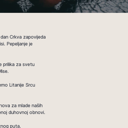
aj dan Crkva zapovijeda
i. Pepeljanje je
 prilika za svetu
Mise.
emo Litanije Srcu
bnova za mlade naših
enoj duhovnoj obnovi.
žnog puta.