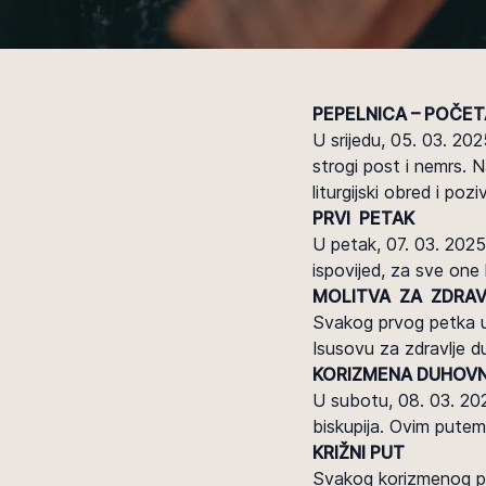
PEPELNICA – POČET
U srijedu, 05. 03. 202
strogi post i nemrs. N
liturgijski obred i po
PRVI PETAK
U petak, 07. 03. 2025
ispovijed, za sve one 
MOLITVA ZA ZDRAV
Svakog prvog petka u 
Isusovu za zdravlje du
KORIZMENA DUHOVN
U subotu, 08. 03. 20
biskupija. Ovim pute
KRIŽNI PUT
Svakog korizmenog pe