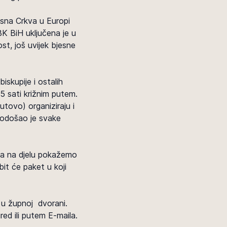
esna Crkva u Europi
K BiH uključena je u
ost, još uvijek bjesne
skupije i ostalih
5 sati križnim putem.
tovo) organiziraju i
rodošao je svake
 da na djelu pokažemo
bit će paket u koji
i u župnoj dvorani.
red ili putem E-maila.