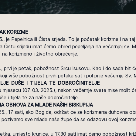
AK KORIZME
5., je Pepelnica ili Čista srijeda. To je početak korizme i na t
a Čistu srijedu imat ćemo obred pepeljanja na večernjoj sv. Mis
ziv na korizmeno i životno obraćenje.
., prvi je petak, pobožnost Srcu Isusovu. Kao i do sada bit će
koji vrše pobožnost prvih petaka sat i pol prije večernje Sv. 
LJE DUŠE I
TIJELA TE
DOBROČINITELJE
mjesecu (07. 03. 2025.), nakon večernje svete mise molit ć
še i tijela te za naše dobročinitelje.
A OBNOVA ZA MLADE NAŠIH BISKUPIJA
25., 17 sati, ako Bog da, održat će se korizmena duhovna o
m pozivamo sve mlade naše župe da se odazovu ovoj korizm
tka, umjesto krunice, u 17.30 sati imat ćemo pobožnost kri