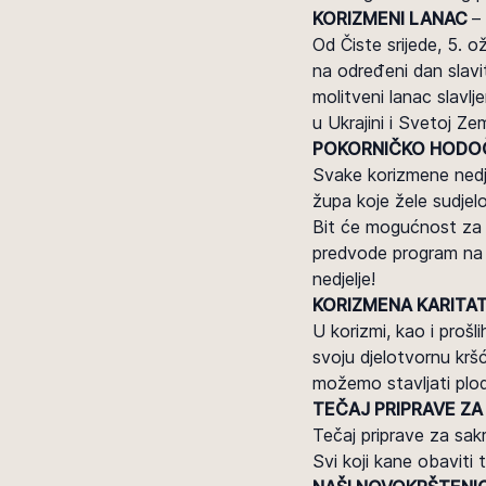
KORIZMENI LANAC
–
Od Čiste srijede, 5. 
na određeni dan slav
molitveni lanac slavlj
u Ukrajini i Svetoj Ze
POKORNIČKO HODO
Svake korizmene nedje
župa koje žele sudjel
Bit će mogućnost za s
predvode program na 2
nedjelje!
KORIZMENA KARITAT
U korizmi, kao i proš
svoju djelotvornu kršć
možemo stavljati plo
TEČAJ PRIPRAVE ZA
Tečaj priprave za sakr
Svi koji kane obaviti 