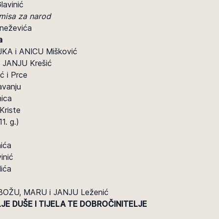
avinić
misa za narod
neževića
a
KA i ANICU Mišković
 JANJU Krešić
ć i Prce
vanju
ica
riste
1. g.)
ića
inić
ića
 BOŽU, MARU i JANJU Leženić
JE DUŠE I TIJELA TE DOBROČINITELJE