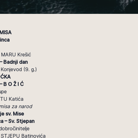
MISA
sinca
 MARU Krešić
– Badnji dan
onjevod (9. g.)
OĆKA
– B O Ž I Ć
upe
TU Katića
misa za narod
e sv. Mise
a – Sv. Stjepan
obročinitelje
+STJEPU Batinovića