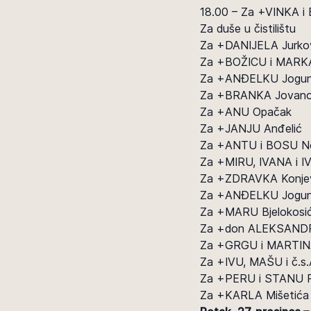
18.00 – Za +VINKA i
Za duše u čistilištu
Za +DANIJELA Jurko
Za +BOŽICU i MARKA
Za +ANĐELKU Jogun
Za +BRANKA Jovano
Za +ANU Opačak
Za +JANJU Anđelić
Za +ANTU i BOSU N
Za +MIRU, IVANA i 
Za +ZDRAVKA Konje
Za +ANĐELKU Jogun
Za +MARU Bjelokosi
Za +don ALEKSANDR
Za +GRGU i MARTINA 
Za +IVU, MAŠU i č.s
Za +PERU i STANU 
Za +KARLA Mišetića