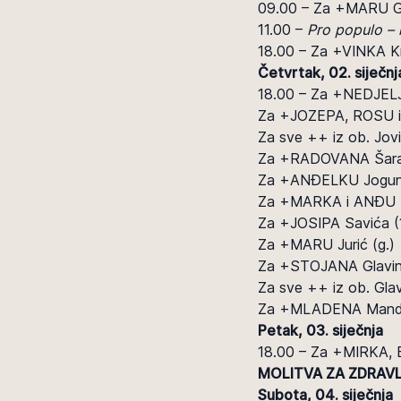
09.00 – Za +MARU Gl
11.00 –
Pro populo – 
18.00 – Za +VINKA K
Četvrtak, 02. siječnj
18.00 – Za +NEDJELJ
Za +JOZEPA, ROSU i
Za sve ++ iz ob. Jovi
Za +RADOVANA Šara
Za +ANĐELKU Jogun
Za +MARKA i ANĐU K
Za +JOSIPA Savića (1
Za +MARU Jurić (g.)
Za +STOJANA Glavin
Za sve ++ iz ob. Glav
Za +MLADENA Mand
Petak, 03. siječnja
18.00 – Za +MIRKA,
MOLITVA ZA ZDRAVL
Subota, 04. siječnja