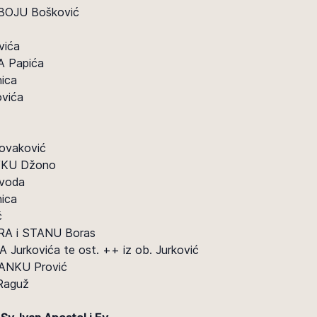
 BOJU Bošković
vića
 Papića
ica
vića
ovaković
IVKU Džono
voda
ica
ć
A i STANU Boras
Jurkovića te ost. ++ iz ob. Jurković
.ANKU Prović
Raguž