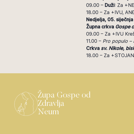
09.00 –
Duži
: Za +N
18.00 – Za +IVU, AN
Nedjelja, 05. siječnja
Župna crkva
Gospe o
09.00 – Za +IVU Kreš
11.00 –
Pro populo – 
Crkva
sv. Nikole, bi
18.00 – Za +STOJAN
Župa Gospe od
Zdravlja
Neum