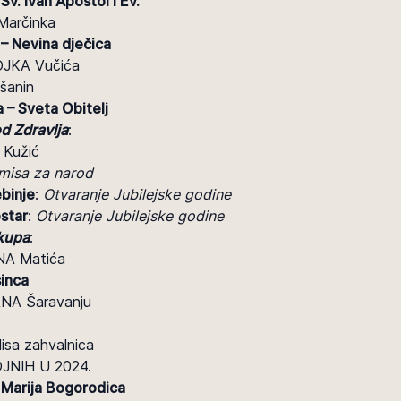
Sv. Ivan Apostol i Ev.
Marčinka
 – Nevina dječica
OJKA Vučića
šanin
a – Sveta Obitelj
d Zdravlja
:
 Kužić
misa za narod
binje
:
Otvaranje Jubilejske godine
star
:
Otvaranje Jubilejske godine
skupa
:
NA Matića
sinca
NA Šaravanju
isa zahvalnica
NIH U 2024.
 – Marija Bogorodica