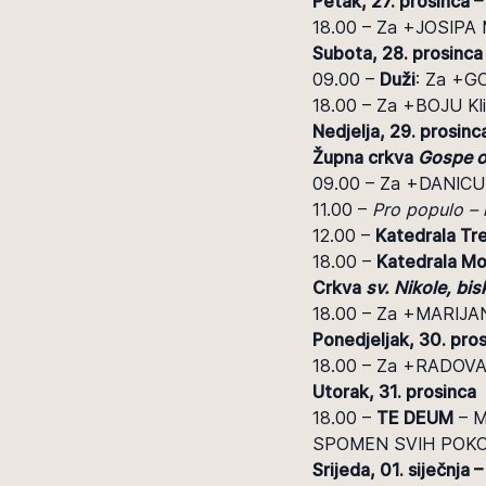
Petak, 27. prosinca – 
18.00 – Za +JOSIPA 
Subota, 28. prosinca
09.00 –
Duži
: Za +G
18.00 – Za +BOJU Kli
Nedjelja, 29. prosinc
Župna crkva
Gospe o
09.00 – Za +DANICU
11.00 –
Pro populo – 
12.00 –
Katedrala Tre
18.00 –
Katedrala Mo
Crkva
sv. Nikole, bi
18.00 – Za +MARIJA
Ponedjeljak, 30. pro
18.00 – Za +RADOVA
Utorak, 31. prosinca
18.00 –
TE DEUM
– M
SPOMEN SVIH POKOJ
Srijeda, 01. siječnja