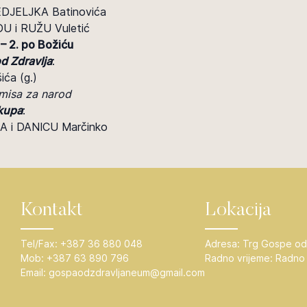
EDJELJKA Batinovića
ĐU i RUŽU Vuletić
 – 2. po Božiću
d Zdravlja
:
ića (g.)
misa za narod
skupa
:
A i DANICU Marčinko
Kontakt
Lokacija
Tel/Fax:
+387 36 880 048
Adresa:
Trg Gospe od
Mob:
+387 63 890 796
Radno vrijeme:
Radno 
Email:
gospaodzdravljaneum@gmail.com