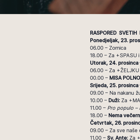
RASPORED SVETIH 
Ponedjeljak, 23. pro
06.00 – Zornica
18.00 – Za +SPASU i
Utorak, 24. prosinca 
06.00 – Za +ŽELJKU K
00.00 –
MISA POLN
Srijeda, 25. prosinca 
09.00 – Na nakanu ž
10.00 –
Duži:
Za +MA
11.00 –
Pro populo – 
18.00 –
Nema večernj
Četvrtak, 26. prosinc
09.00 – Za sve naše d
11.00 –
Sv. Ante:
Za 