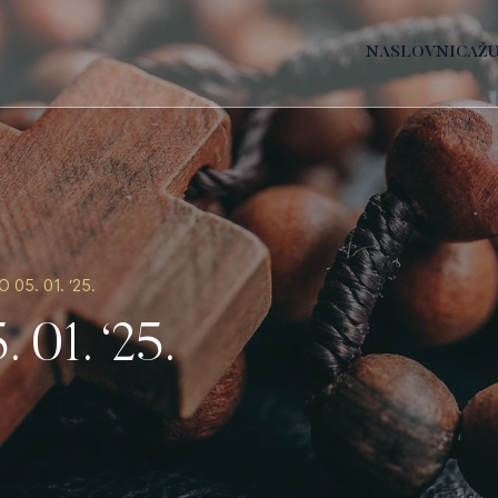
NASLOVNICA
Ž
O 05. 01. ‘25.
 01. ‘25.