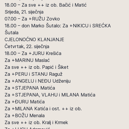
18.00 – Za sve ++ iz ob. Bačić i Matić
Srijeda, 21. siječnja
07.00 – Za +RUŽU Zovko
18.00 – don Marko Šutalo: Za +NIKICU i SREĆKA
Šutala
CJELONOĆNO KLANJANJE
Četvrtak, 22. siječnja
18.00 – Za +JURU Krešića
Za +MARINU Maslać
Za sve ++ iz ob. Papić i Šiket
Za +PERU i STANU Raguž
Za +ANGELU i NEĐU Udženiju
Za +STJEPANA Matića
Za +STJEPANA, VLAHU i MILANA Matića
Za +ĐURU Matića
Za +MILANA Katića i ost. ++ iz ob.
Za +BOŽU Menala
Za sve ++ iz ob. Kralj i Krmek