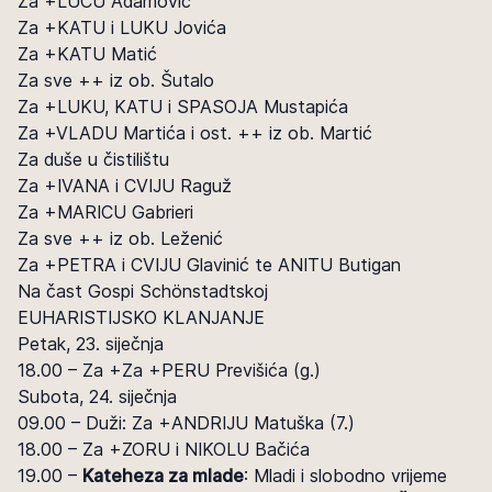
Za +LUCU Adamović
Za +KATU i LUKU Jovića
Za +KATU Matić
Za sve ++ iz ob. Šutalo
Za +LUKU, KATU i SPASOJA Mustapića
Za +VLADU Martića i ost. ++ iz ob. Martić
Za duše u čistilištu
Za +IVANA i CVIJU Raguž
Za +MARICU Gabrieri
Za sve ++ iz ob. Leženić
Za +PETRA i CVIJU Glavinić te ANITU Butigan
Na čast Gospi Schönstadtskoj
EUHARISTIJSKO KLANJANJE
Petak, 23. siječnja
18.00 – Za +Za +PERU Previšića (g.)
Subota, 24. siječnja
09.00 – Duži: Za +ANDRIJU Matuška (7.)
18.00 – Za +ZORU i NIKOLU Bačića
19.00 –
Kateheza za mlade
: Mladi i slobodno vrijeme