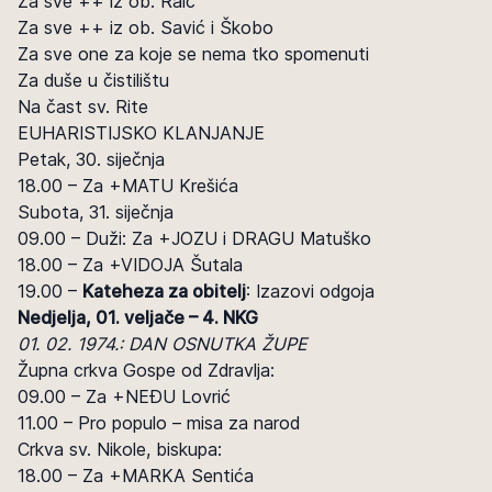
Za sve ++ iz ob. Raič
Za sve ++ iz ob. Savić i Škobo
Za sve one za koje se nema tko spomenuti
Za duše u čistilištu
Na čast sv. Rite
EUHARISTIJSKO KLANJANJE
Petak, 30. siječnja
18.00 – Za +MATU Krešića
Subota, 31. siječnja
09.00 – Duži: Za +JOZU i DRAGU Matuško
18.00 – Za +VIDOJA Šutala
19.00 –
Kateheza za obitelj
: Izazovi odgoja
Nedjelja, 01. veljače – 4. NKG
01. 02. 1974.: DAN OSNUTKA ŽUPE
Župna crkva Gospe od Zdravlja:
09.00 – Za +NEĐU Lovrić
11.00 – Pro populo – misa za narod
Crkva sv. Nikole, biskupa:
18.00 – Za +MARKA Sentića