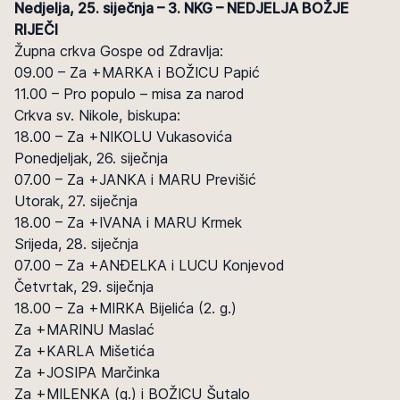
Nedjelja, 25. siječnja – 3. NKG – NEDJELJA BOŽJE
RIJEČI
Župna crkva Gospe od Zdravlja:
09.00 – Za +MARKA i BOŽICU Papić
11.00 – Pro populo – misa za narod
Crkva sv. Nikole, biskupa:
18.00 – Za +NIKOLU Vukasovića
Ponedjeljak, 26. siječnja
07.00 – Za +JANKA i MARU Previšić
Utorak, 27. siječnja
18.00 – Za +IVANA i MARU Krmek
Srijeda, 28. siječnja
07.00 – Za +ANĐELKA i LUCU Konjevod
Četvrtak, 29. siječnja
18.00 – Za +MIRKA Bijelića (2. g.)
Za +MARINU Maslać
Za +KARLA Mišetića
Za +JOSIPA Marčinka
Za +MILENKA (g.) i BOŽICU Šutalo