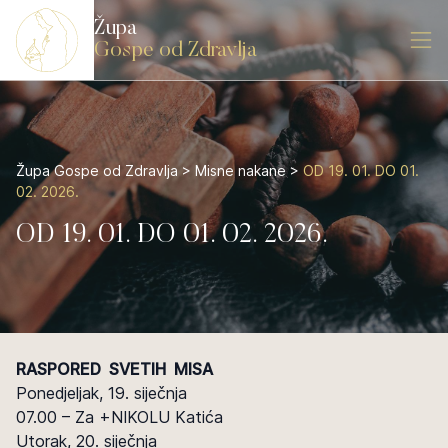
Župa
Gospe od Zdravlja
Župa Gospe od Zdravlja
>
Misne nakane
>
OD 19. 01. DO 01.
02. 2026.
OD 19. 01. DO 01. 02. 2026.
RASPORED SVETIH MISA
Ponedjeljak, 19. siječnja
07.00 – Za +NIKOLU Katića
Utorak, 20. siječnja