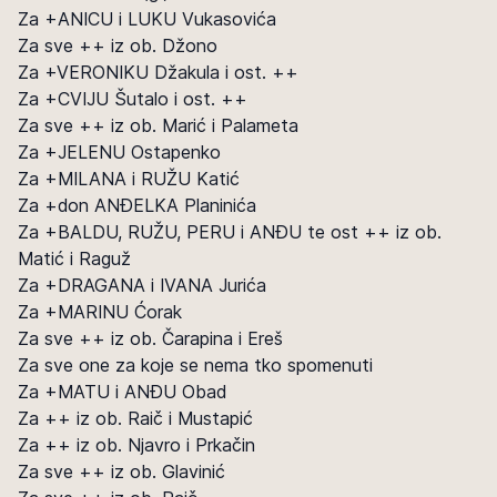
Za +ANICU i LUKU Vukasovića
Za sve ++ iz ob. Džono
Za +VERONIKU Džakula i ost. ++
Za +CVIJU Šutalo i ost. ++
Za sve ++ iz ob. Marić i Palameta
Za +JELENU Ostapenko
Za +MILANA i RUŽU Katić
Za +don ANĐELKA Planinića
Za +BALDU, RUŽU, PERU i ANĐU te ost ++ iz ob.
Matić i Raguž
Za +DRAGANA i IVANA Jurića
Za +MARINU Ćorak
Za sve ++ iz ob. Čarapina i Ereš
Za sve one za koje se nema tko spomenuti
Za +MATU i ANĐU Obad
Za ++ iz ob. Raič i Mustapić
Za ++ iz ob. Njavro i Prkačin
Za sve ++ iz ob. Glavinić