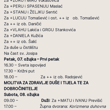
Za +ZORU i MIRU Vukasovića
Za +PERU i SPASENIJU Maslać
Za +STANU i ŽELJKU Sentić
Za +LUCIJU Tomašević i ost. ++ iz ob. Tomašević
Za ++ iz ob. Daničić
Za +VLAHU Lakića i GRGU Stankovića
Za +DANIELA Kužića
Za ++ iz ob. Šalić
Za duše u čistilištu
Na čast sv. Josipa
Petak, 07. ožujka – Prvi petak
16.30 – Sveta ispovijed
17.30 – Križni put
18.00 – Za ++ iz ob. Radojević
MOLITVA ZA ZDRAVLJE DUŠE I TIJELA TE ZA
DOBROČINITELJE
Subota, 08. ožujka
09.00 –
Duži
: Za +MATU i IVANU Previšić
17.00 – Župna dvorana:
Korizmena duhovna