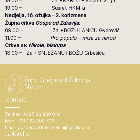
18.00 – Za +KARLU Prkačin (12. g.)
19.00 – Susret HKM-a
Nedjelja, 16. ožujka – 2. korizmena
Župna crkva
Gospe od Zdravlja
:
09.00 – Za +BOŽU i ANICU Gverović
11.00 –
Pro populo – misa za narod
Crkva
sv. Nikole, biskupa
:
18.00 – Za +SNJEŽANU i BOŽU Grbešića
Župa Gospe od Zdravlja
Neum
Kontakt
Tel/Fax:
+387 36 880 048
Mob:
+387 63 890 796
Email:
gospaodzdravljaneum@gmail.com
Lokacija