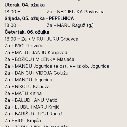
Utorak, 04. ožujka
18.00 – Za +NEDJELJKA Pavlovića
Srijeda, 05. ožujka – PEPELNICA
18.00 – Za +MARU Raguž (g.)
Četvrtak, 06. ožujka
18.00 – Za +MIRU i JURU Grbavca
Za +IVICU Lovrića
Za +MATU i JANJU Konjevod
Za +BOŽICU i MILENKA Maslaća
Za +MANDU Jogunica te ost. ++ iz ob. Jogunica
Za +DANICU i VIDOJA Golužu
Za +MANDU Jogunica
Za +NIKOLU Kalauza
Za +MATU Kitina
Za +BALUD i ANU Matić
Za +LJUBU i MARU Krnjić
Za +BARIŠU i LUCU Raguž
Za +VIDU Krnjića