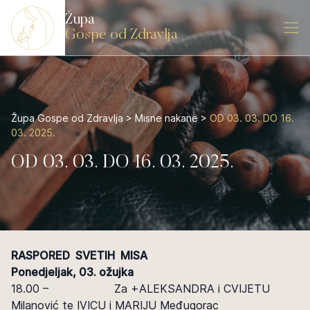
Župa
Gospe od Zdravlja
Župa Gospe od Zdravlja
>
Misne nakane
>
OD 03. 03. DO 16.
03. 2025.
OD 03. 03. DO 16. 03. 2025.
RASPORED SVETIH MISA
Ponedjeljak, 03. ožujka
18.00 – Za +ALEKSANDRA i CVIJETU
Milanović te IVICU i MARIJU Međugorac