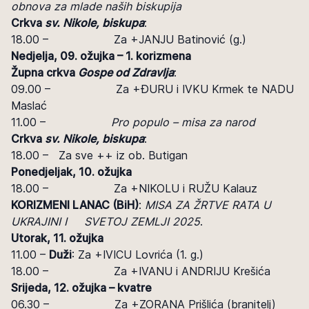
obnova za mlade naših biskupija
Crkva
sv. Nikole, biskupa
:
18.00 – Za +JANJU Batinović (g.)
Nedjelja, 09. ožujka – 1. korizmena
Župna crkva
Gospe od Zdravlja
:
09.00 – Za +ĐURU i IVKU Krmek te NADU
Maslać
11.00 –
Pro populo – misa za narod
Crkva
sv. Nikole, biskupa
:
18.00 – Za sve ++ iz ob. Butigan
Ponedjeljak, 10. ožujka
18.00 – Za +NIKOLU i RUŽU Kalauz
KORIZMENI LANAC (BiH)
:
MISA ZA ŽRTVE RATA U
UKRAJINI I SVETOJ ZEMLJI 2025
.
Utorak, 11. ožujka
11.00 –
Duži
: Za +IVICU Lovrića (1. g.)
18.00 – Za +IVANU i ANDRIJU Krešića
Srijeda, 12. ožujka – kvatre
06.30 – Za +ZORANA Prišlića (branitelj)