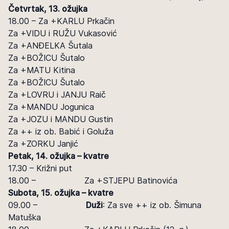
Četvrtak, 13. ožujka
18.00 – Za +KARLU Prkačin
Za +VIDU i RUŽU Vukasović
Za +ANĐELKA Šutala
Za +BOŽICU Šutalo
Za +MATU Kitina
Za +BOŽICU Šutalo
Za +LOVRU i JANJU Raič
Za +MANDU Jogunica
Za +JOZU i MANDU Gustin
Za ++ iz ob. Babić i Goluža
Za +ZORKU Janjić
Petak, 14. ožujka – kvatre
17.30 – Križni put
18.00 – Za +STJEPU Batinovića
Subota, 15. ožujka – kvatre
09.00 –
Duži
: Za sve ++ iz ob. Šimuna
Matuška