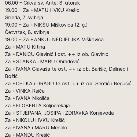
06.00 – Crkva sv. Ante: 8. utorak
19.00 – Za +MATU i IVKU Krešić
Srijeda, 7. svibnja
19.00 – Za +NIKŠU Miškovića (2. g.)
Četvrtak, 8. svibnja
19.00 – Za +ANKU i NEDJELJKA Miškovića
Za +MATU Kitina
Za +DANICU Glavinić i ost. ++ iz ob. Glavinić
Za +STANKA i MARU Obradović
Za +IVANA Glavaša te ost. ++ iz ob. Barišić, Delinec i
Božić
Za +ĆETKA i DRAGU te ost. ++ iz ob. Sentić i Begušić
Za +VINKA Raiča
Za +IVANA Nikolića
Za +FLOBERTA Koljnerekaja
Za +STJEPANA, JOSIPA i ZDRAVKA Konjevoda
Za +NIKOLU i IVKU Krešić
Za +IVANA i MARU Menalo
Za +MANDU Krešić