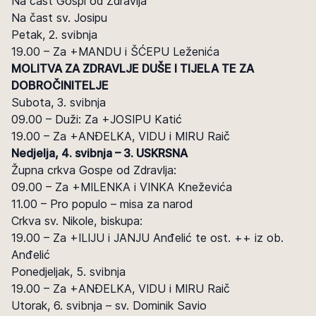
Na čast Gospi od Zdravlja
Na čast sv. Josipu
Petak, 2. svibnja
19.00 – Za +MANDU i ŠĆEPU Leženića
MOLITVA ZA ZDRAVLJE DUŠE I TIJELA TE ZA
DOBROČINITELJE
Subota, 3. svibnja
09.00 – Duži: Za +JOSIPU Katić
19.00 – Za +ANĐELKA, VIDU i MIRU Raič
Nedjelja, 4. svibnja – 3. USKRSNA
Župna crkva Gospe od Zdravlja:
09.00 – Za +MILENKA i VINKA Kneževića
11.00 – Pro populo – misa za narod
Crkva sv. Nikole, biskupa:
19.00 – Za +ILIJU i JANJU Anđelić te ost. ++ iz ob.
Anđelić
Ponedjeljak, 5. svibnja
19.00 – Za +ANĐELKA, VIDU i MIRU Raič
Utorak, 6. svibnja – sv. Dominik Savio