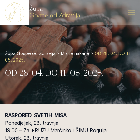
Župa
Gospe od Zdravlja
Župa Gospe od Zdravlja
>
Misne nakane
>
OD 28. 04. DO 11.
05. 2025.
OD 28. 04. DO 11. 05. 2025.
RASPORED SVETIH MISA
Ponedjeljak, 28. travnja
19.00 – Za +RUŽU Marčinko i ŠIMU Rogulja
Utorak, 28. travnja