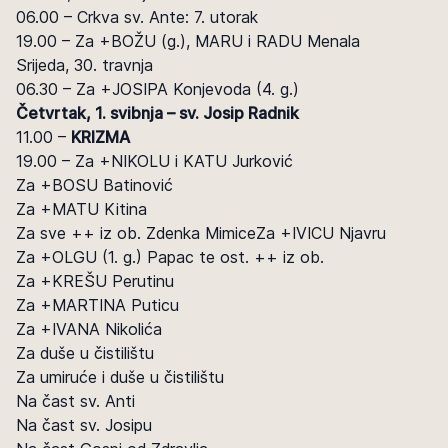
06.00 – Crkva sv. Ante: 7. utorak
19.00 – Za +BOŽU (g.), MARU i RADU Menala
Srijeda, 30. travnja
06.30 – Za +JOSIPA Konjevoda (4. g.)
Četvrtak, 1. svibnja – sv. Josip Radnik
11.00 –
KRIZMA
19.00 – Za +NIKOLU i KATU Jurković
Za +BOSU Batinović
Za +MATU Kitina
Za sve ++ iz ob. Zdenka MimiceZa +IVICU Njavru
Za +OLGU (1. g.) Papac te ost. ++ iz ob.
Za +KREŠU Perutinu
Za +MARTINA Puticu
Za +IVANA Nikolića
Za duše u čistilištu
Za umiruće i duše u čistilištu
Na čast sv. Anti
Na čast sv. Josipu