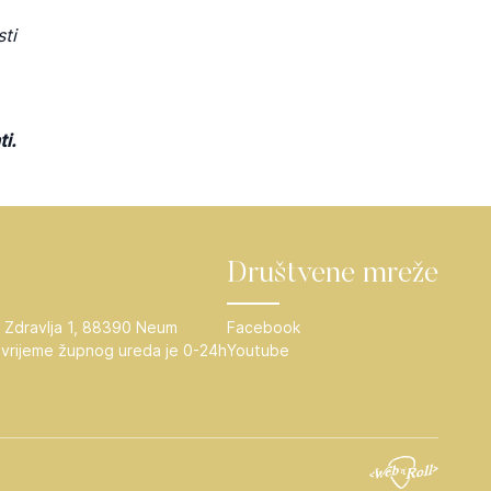
sti
i.
Društvene mreže
 Zdravlja 1, 88390 Neum
Facebook
vrijeme župnog ureda je 0-24h
Youtube