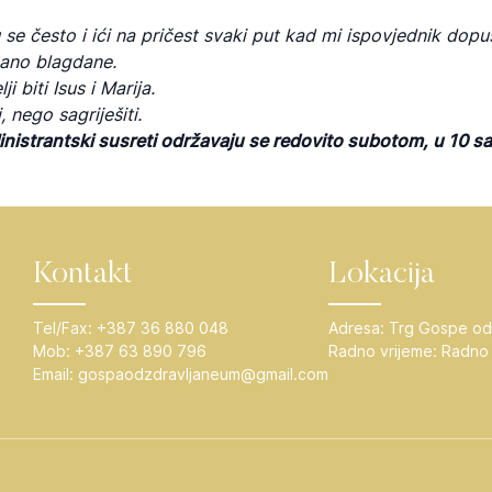
 se često i ići na pričest svaki put kad mi ispovjednik dopu
čano blagdane.
ji biti Isus i Marija.
, nego sagriješiti.
inistrantski susreti održavaju se redovito subotom, u 10 sat
Kontakt
Lokacija
Tel/Fax:
+387 36 880 048
Adresa:
Trg Gospe od
Mob:
+387 63 890 796
Radno vrijeme:
Radno 
Email:
gospaodzdravljaneum@gmail.com