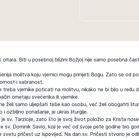
k oltara. Biti u posebnoj blizini Božjoj nije samo posebna čast
enija molitva koju vjernici mogu prinijeti Bogu. Zato se od pos
rnost i sabranost.
 treba vjernike poticati na molitvu, nikako ne bi bilo u redu
način ometaju svećenika ili vjernike.
ne želi samo uljepšati tebe kao osobu, već želi obogatiti litu
i ozbiljno ponašanje, je ukras liturgije.
 je sv. Tarzicije, zato što je svoj život položio za Krista nose
 sv. Dominik Savio, koji je već od svoje pete godine bio gorlj
e svetu pričest uz ispovijed. Na dan sv. Pričesti stvorio je od