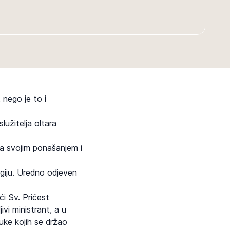
 nego je to i
lužitelja oltara
 da svojim ponašanjem i
rgiju. Uredno odjeven
ći Sv. Pričest
ivi ministrant, a u
luke kojih se držao