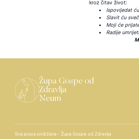
kroz čitav život:
Ispovijedat ću
Slavit ću sve
Moji će prijatel
Radije umrijeti
M
Župa Gospe od
Zdravlja
Neum
Sva prava pridržana - Župa Gospe od Zdravlja