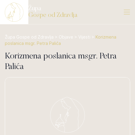
Župa
Gospe od Zdravlja
Župa Gospe od Zdravlja
>
Objave
>
Vijesti
>
Korizmena
poslanica msgr. Petra Palića
Korizmena poslanica msgr. Petra
Palića