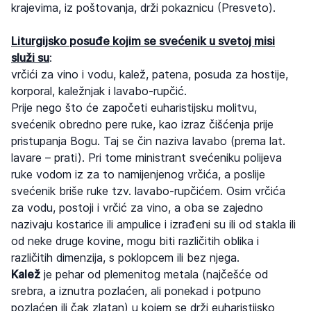
krajevima, iz poštovanja, drži pokaznicu (Presveto).
Liturgijsko posuđe kojim se svećenik u svetoj misi
služi su
:
vrčići za vino i vodu, kalež, patena, posuda za hostije,
korporal, kaležnjak i lavabo-rupčić.
Prije nego što će započeti euharistijsku molitvu,
svećenik obredno pere ruke, kao izraz čišćenja prije
pristupanja Bogu. Taj se čin naziva lavabo (prema lat.
lavare – prati). Pri tome ministrant svećeniku polijeva
ruke vodom iz za to namijenjenog vrčića, a poslije
svećenik briše ruke tzv. lavabo-rupčićem. Osim vrčića
za vodu, postoji i vrčić za vino, a oba se zajedno
nazivaju kostarice ili ampulice i izrađeni su ili od stakla ili
od neke druge kovine, mogu biti različitih oblika i
različitih dimenzija, s poklopcem ili bez njega.
Kalež
je pehar od plemenitog metala (najčešće od
srebra, a iznutra pozlaćen, ali ponekad i potpuno
pozlaćen ili čak zlatan) u kojem se drži euharistijsko