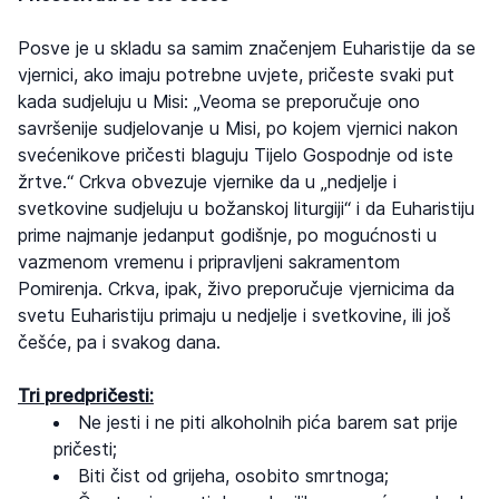
Posve je u skladu sa samim značenjem Euharistije da se
vjernici, ako imaju potrebne uvjete, pričeste svaki put
kada sudjeluju u Misi: „Veoma se preporučuje ono
savršenije sudjelovanje u Misi, po kojem vjernici nakon
svećenikove pričesti blaguju Tijelo Gospodnje od iste
žrtve.“ Crkva obvezuje vjernike da u „nedjelje i
svetkovine sudjeluju u božanskoj liturgiji“ i da Euharistiju
prime najmanje jedanput godišnje, po mogućnosti u
vazmenom vremenu i pripravljeni sakramentom
Pomirenja. Crkva, ipak, živo preporučuje vjernicima da
svetu Euharistiju primaju u nedjelje i svetkovine, ili još
češće, pa i svakog dana.
Tri predpričesti:
Ne jesti i ne piti alkoholnih pića barem sat prije
pričesti;
Biti čist od grijeha, osobito smrtnoga;