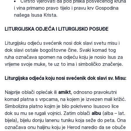
Čvrsto vjerovati da pod prilika posvećenog kruha
i vina primamo pravo tijelo i pravu krv Gospodina
našega Isusa Krista.
LITURGIJSKA ODJEĆA I LITURGIJSKO POSUĐE
Liturgijsku odjeću svećenik nosi dok slavi svetu misu i
dok slavi ostale bogoštovne čine. Svaki komad tog
ruha označava spomen na odjeću koju je nosio Isus za
vrijeme svoje muke, te uz to ima i simboličko značenje.
Liturgijska odjeća koju nosi svećenik dok slavi sv. Misu:
Najprije oblači oplećak ili
amikt
, odnosno pravokutni
komad platna s vrpcama, na kojem je izvezen mali križić.
Simbolizira platno kojim je bilo pokriveno Isusovo lice
dok su mu se rugali vojnici. Zatim oblači
albu
(alba – lat.
bijela), bijelu donju lanenu tuniku koja seže do peta. Ona
označava onu haljinu koju je Herod naredio da se obuče