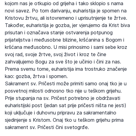
kojom nas je otkupio od grijeha i tako sklopio s nama
novi savez. Po tom darivanju, euharistija je spomen na
Kristovu žrtvu, ali istovremeno i uprisutnjenje te žrtve.
Također, euharistija je gozba, jer vjerujemo da Krist biva
prisutan i označava stanje ostvarenja potpunog
prijateljstva i međusobne blizine, kršćanina s Bogom i
kršćana međusobno. U misi prinosimo i sami sebe kroz
svoj rad, svoje žrtve, svoj život i kroz te čine
zahvaljujemo Bogu za sve što je učinio i čini za nas.
Prema svemu tome, euharistija ima trostruko značenje
kao: gozba, žrtva i spomen.
Sakrament sv. Pričesti može primiti samo onaj tko je u
posvetnoj milosti odnosno tko nije u teškom grijehu.
Prije stupanja na sv. Pričest potrebno je obdržavati
euharistijski post (jedan sat prije pričesti ništa ne jesti)
koji uključuje i duhovnu pripravu za sakramentalno
sjedinjenje s Kristom. Onaj tko u teškom grijehu prima
sakrament sv. Pričesti čini svetogrđe.