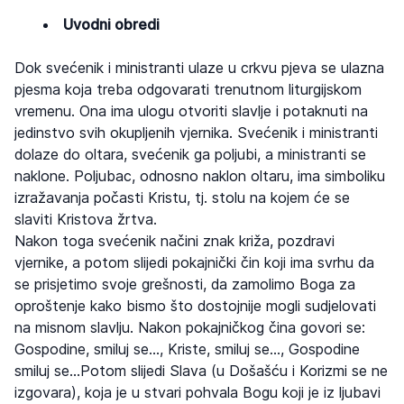
Uvodni obredi
Dok svećenik i ministranti ulaze u crkvu pjeva se ulazna
pjesma koja treba odgovarati trenutnom liturgijskom
vremenu. Ona ima ulogu otvoriti slavlje i potaknuti na
jedinstvo svih okupljenih vjernika. Svećenik i ministranti
dolaze do oltara, svećenik ga poljubi, a ministranti se
naklone. Poljubac, odnosno naklon oltaru, ima simboliku
izražavanja počasti Kristu, tj. stolu na kojem će se
slaviti Kristova žrtva.
Nakon toga svećenik načini znak križa, pozdravi
vjernike, a potom slijedi pokajnički čin koji ima svrhu da
se prisjetimo svoje grešnosti, da zamolimo Boga za
oproštenje kako bismo što dostojnije mogli sudjelovati
na misnom slavlju. Nakon pokajničkog čina govori se:
Gospodine, smiluj se…, Kriste, smiluj se…, Gospodine
smiluj se…Potom slijedi Slava (u Došašću i Korizmi se ne
izgovara), koja je u stvari pohvala Bogu koji je iz ljubavi