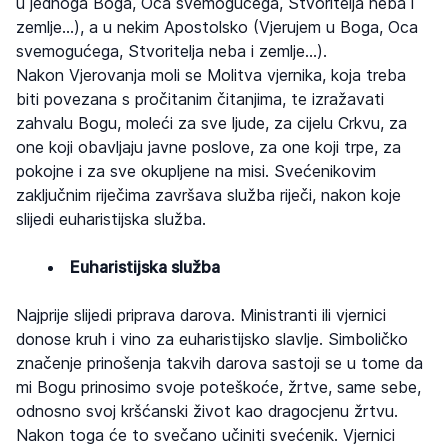
u jednoga Boga, Oca svemogućega, Stvoritelja neba i
zemlje…), a u nekim Apostolsko (Vjerujem u Boga, Oca
svemogućega, Stvoritelja neba i zemlje…).
Nakon Vjerovanja moli se Molitva vjernika, koja treba
biti povezana s pročitanim čitanjima, te izražavati
zahvalu Bogu, moleći za sve ljude, za cijelu Crkvu, za
one koji obavljaju javne poslove, za one koji trpe, za
pokojne i za sve okupljene na misi. Svećenikovim
zaključnim riječima završava služba riječi, nakon koje
slijedi euharistijska služba.
Euharistijska služba
Najprije slijedi priprava darova. Ministranti ili vjernici
donose kruh i vino za euharistijsko slavlje. Simboličko
značenje prinošenja takvih darova sastoji se u tome da
mi Bogu prinosimo svoje poteškoće, žrtve, same sebe,
odnosno svoj kršćanski život kao dragocjenu žrtvu.
Nakon toga će to svečano učiniti svećenik. Vjernici