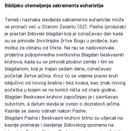
Biblijsko utemeljenje sakramenta euharistije
Temelj i naznaka slavljenja sakramenta euharistije može
se pronaći već u Starom Zavjetu (SZ). Pasha (prolazak)
je prastari židovski blagdan koji je označavao dan kada
su se prinosile životinjske žrtve Bogu u proljeće, kao
molba za obranu od štete. Na nju se nadovezivala
proljetna poljoprivredna svetkovina Blagdan beskvasnih
kruhova, kada su se prinosili plodovi zemlje i tim se
blagdanom, koji je trajao sedam dana, označavao
početak žetve ječma. Kroz to se vrijeme pravio kruh
isključivo od novog brašna i bez kvasa, kao znak novog
početka u kojem se ne koristi ništa od stare godine.
Blagdan Beskvasni kruhovi započinjao je i završavao
subotom, a datum slavlja je ovisio o dozrelosti ječma.
Kasnije se slavio odmah nakon Pashe.
Blagdani Pasha i Beskvasni kruhovi bitno su utjecali na
kasnije poimanje i slavljenje židovskog spomena na