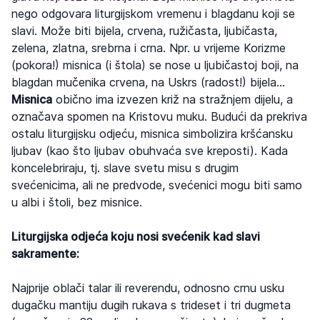
nego odgovara liturgijskom vremenu i blagdanu koji se
slavi. Može biti bijela, crvena, ružičasta, ljubičasta,
zelena, zlatna, srebrna i crna. Npr. u vrijeme Korizme
(pokora!) misnica (i štola) se nose u ljubičastoj boji, na
blagdan mučenika crvena, na Uskrs (radost!) bijela…
Misnica
obično ima izvezen križ na stražnjem dijelu, a
označava spomen na Kristovu muku. Budući da prekriva
ostalu liturgijsku odjeću, misnica simbolizira kršćansku
ljubav (kao što ljubav obuhvaća sve kreposti). Kada
koncelebriraju, tj. slave svetu misu s drugim
svećenicima, ali ne predvode, svećenici mogu biti samo
u albi i štoli, bez misnice.
Liturgijska odjeća koju nosi svećenik kad slavi
sakramente:
Najprije oblači talar ili reverendu, odnosno crnu usku
dugačku mantiju dugih rukava s trideset i tri dugmeta