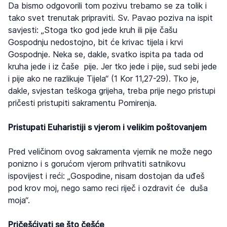
Da bismo odgovorili tom pozivu trebamo se za tolik i
tako svet trenutak pripraviti. Sv. Pavao poziva na ispit
savjesti: „Stoga tko god jede kruh ili pije čašu
Gospodnju nedostojno, bit će krivac tijela i krvi
Gospodnje. Neka se, dakle, svatko ispita pa tada od
kruha jede i iz čaše pije. Jer tko jede i pije, sud sebi jede
i pije ako ne razlikuje Tijela“ (1 Kor 11,27-29). Tko je,
dakle, svjestan teškoga grijeha, treba prije nego pristupi
pričesti pristupiti sakramentu Pomirenja.
Pristupati Euharistiji s vjerom i velikim poštovanjem
Pred veličinom ovog sakramenta vjernik ne može nego
ponizno i s gorućom vjerom prihvatiti satnikovu
ispovijest i reći: „Gospodine, nisam dostojan da uđeš
pod krov moj, nego samo reci riječ i ozdravit će duša
moja“.
Pričešćivati se što češće