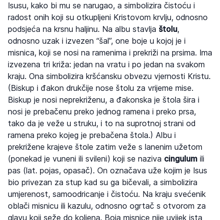
Isusu, kako bi mu se narugao, a simbolizira čistoću i
radost onih koji su otkupljeni Kristovom krvlju, odnosno
podsjeća na krsnu haljinu. Na albu stavlja
štolu
,
odnosno uzak i izvezen “šal”, one boje u kojoj je i
misnica, koji se nosi na ramenima i prekriži na prsima. Ima
izvezena tri križa: jedan na vratu i po jedan na svakom
kraju. Ona simbolizira kršćansku obvezu vjernosti Kristu.
(Biskup i đakon drukčije nose štolu za vrijeme mise.
Biskup je nosi neprekriženu, a đakonska je štola šira i
nosi je prebačenu preko jednog ramena i preko prsa,
tako da je veže u struku, i to na suprotnoj strani od
ramena preko kojeg je prebačena štola.) Albu i
prekrižene krajeve štole zatim veže s lanenim užetom
(ponekad je vuneni ili svileni) koji se naziva
cingulum
ili
pas (lat. pojas, opasač). On označava uže kojim je Isus
bio privezan za stup kad su ga bičevali, a simbolizira
umjerenost, samoodricanje i čistoću. Na kraju svećenik
oblači misnicu ili kazulu, odnosno ogrtač s otvorom za
glavu koji seže do koljena. Boja misnice nije uvijek ista