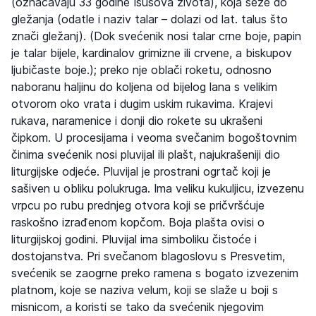
(označavaju 33 godine Isusova života), koja seže do
gležanja (odatle i naziv talar – dolazi od lat. talus što
znači gležanj). (Dok svećenik nosi talar crne boje, papin
je talar bijele, kardinalov grimizne ili crvene, a biskupov
ljubičaste boje.); preko nje oblači roketu, odnosno
naboranu haljinu do koljena od bijelog lana s velikim
otvorom oko vrata i dugim uskim rukavima. Krajevi
rukava, naramenice i donji dio rokete su ukrašeni
čipkom. U procesijama i veoma svečanim bogoštovnim
činima svećenik nosi pluvijal ili plašt, najukrašeniji dio
liturgijske odjeće. Pluvijal je prostrani ogrtač koji je
sašiven u obliku polukruga. Ima veliku kukuljicu, izvezenu
vrpcu po rubu prednjeg otvora koji se pričvršćuje
raskošno izrađenom kopčom. Boja plašta ovisi o
liturgijskoj godini. Pluvijal ima simboliku čistoće i
dostojanstva. Pri svečanom blagoslovu s Presvetim,
svećenik se zaogrne preko ramena s bogato izvezenim
platnom, koje se naziva velum, koji se slaže u boji s
misnicom, a koristi se tako da svećenik njegovim