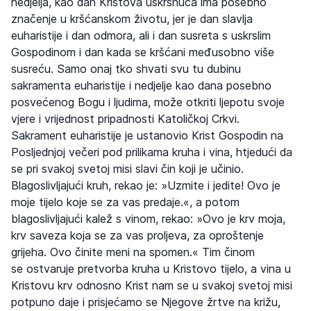
nedjelja, kao dan Kristova uskrsnuća ima posebno
značenje u kršćanskom životu, jer je dan slavlja
euharistije i dan odmora, ali i dan susreta s uskrslim
Gospodinom i dan kada se kršćani međusobno više
susreću. Samo onaj tko shvati svu tu dubinu
sakramenta euharistije i nedjelje kao dana posebno
posvećenog Bogu i ljudima, može otkriti ljepotu svoje
vjere i vrijednost pripadnosti Katoličkoj Crkvi.
Sakrament euharistije je ustanovio Krist Gospodin na
Posljednjoj večeri pod prilikama kruha i vina, htjedući da
se pri svakoj svetoj misi slavi čin koji je učinio.
Blagoslivljajući kruh, rekao je: »Uzmite i jedite! Ovo je
moje tijelo koje se za vas predaje.«, a potom
blagoslivljajući kalež s vinom, rekao: »Ovo je krv moja,
krv saveza koja se za vas proljeva, za oproštenje
grijeha. Ovo činite meni na spomen.« Tim činom
se ostvaruje pretvorba kruha u Kristovo tijelo, a vina u
Kristovu krv odnosno Krist nam se u svakoj svetoj misi
potpuno daje i prisjećamo se Njegove žrtve na križu,