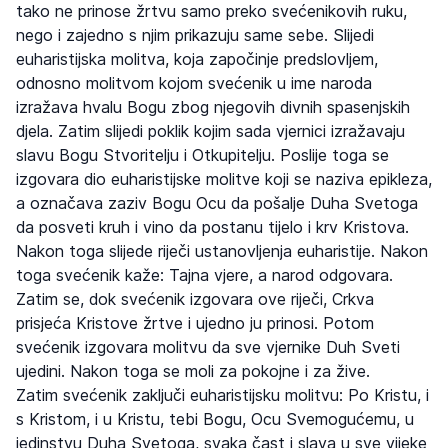
tako ne prinose žrtvu samo preko svećenikovih ruku,
nego i zajedno s njim prikazuju same sebe. Slijedi
euharistijska molitva, koja započinje predslovljem,
odnosno molitvom kojom svećenik u ime naroda
izražava hvalu Bogu zbog njegovih divnih spasenjskih
djela. Zatim slijedi poklik kojim sada vjernici izražavaju
slavu Bogu Stvoritelju i Otkupitelju. Poslije toga se
izgovara dio euharistijske molitve koji se naziva epikleza,
a označava zaziv Bogu Ocu da pošalje Duha Svetoga
da posveti kruh i vino da postanu tijelo i krv Kristova.
Nakon toga slijede riječi ustanovljenja euharistije. Nakon
toga svećenik kaže: Tajna vjere, a narod odgovara.
Zatim se, dok svećenik izgovara ove riječi, Crkva
prisjeća Kristove žrtve i ujedno ju prinosi. Potom
svećenik izgovara molitvu da sve vjernike Duh Sveti
ujedini. Nakon toga se moli za pokojne i za žive.
Zatim svećenik zaključi euharistijsku molitvu: Po Kristu, i
s Kristom, i u Kristu, tebi Bogu, Ocu Svemogućemu, u
jedinstvu Duha Svetoga, svaka čast i slava u sve vijeke