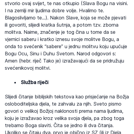
stvorio ovaj svijet, te nas otkupio (Slava Bogu na visini.
I na zemlji mir ljudima dobre volje. Hvalimo te.
Blagoslivljamo te…). Nakon Slave, koja se može pjevati
ili govoriti, slijedi kratka šutnja, a potom tzv. zborna
molitva. Naime, značenje je tog čina u tome da se
vjernici saberu i kratko iznesu svoje molitve Bogu, a
onda to svećenik “sabere” u jednu molitvu koju upućuje
Bogu Ocu, Sinu i Duhu Svetom. Narod odgovori s:
Amen (hebr. riječ Tako je) izražavajući da se pridružuju
svećenikovoj molitvi.
Služba riječi
Slijedi čitanje biblijskih tekstova kao prisjećanje na Božja
osloboditeljska djela, te zahvalu za njih. Sveto pismo
govori o velikoj Božjoj naklonosti prema nama ljudima,
koju je izražavao kroz velika svoja djela, pa zbog toga
trebamo Boga slaviti. Čita se jedno ili dva čitanja.
Ukoliko se čitaju dva, prvo je obično iz SZ (ili iz Djela