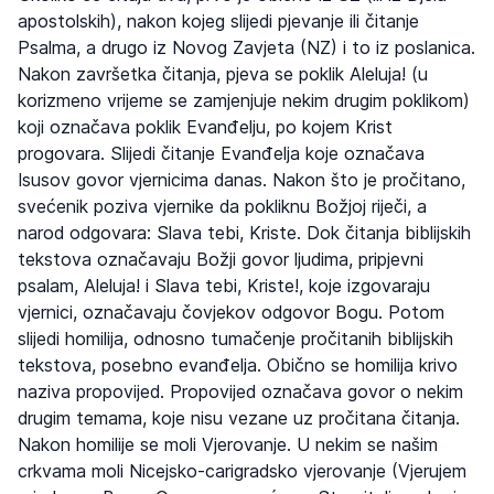
apostolskih), nakon kojeg slijedi pjevanje ili čitanje
Psalma, a drugo iz Novog Zavjeta (NZ) i to iz poslanica.
Nakon završetka čitanja, pjeva se poklik Aleluja! (u
korizmeno vrijeme se zamjenjuje nekim drugim poklikom)
koji označava poklik Evanđelju, po kojem Krist
progovara. Slijedi čitanje Evanđelja koje označava
Isusov govor vjernicima danas. Nakon što je pročitano,
svećenik poziva vjernike da pokliknu Božjoj riječi, a
narod odgovara: Slava tebi, Kriste. Dok čitanja biblijskih
tekstova označavaju Božji govor ljudima, pripjevni
psalam, Aleluja! i Slava tebi, Kriste!, koje izgovaraju
vjernici, označavaju čovjekov odgovor Bogu. Potom
slijedi homilija, odnosno tumačenje pročitanih biblijskih
tekstova, posebno evanđelja. Obično se homilija krivo
naziva propovijed. Propovijed označava govor o nekim
drugim temama, koje nisu vezane uz pročitana čitanja.
Nakon homilije se moli Vjerovanje. U nekim se našim
crkvama moli Nicejsko-carigradsko vjerovanje (Vjerujem