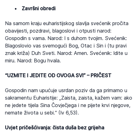
Završni obredi
Na samom kraju euharistijskog slavlja svećenik pročita
obavijesti, pozdravi, blagoslovi i otpusti narod:
Gospodin s vama. Narod: I s duhom tvojim. Svećenik:
Blagoslovio vas svemogući Bog, Otac i Sin i (tu pravi
znak križa) Duh Sveti. Narod: Amen. Svećenik: Idite u
miru. Narod: Bogu hvala.
“UZMITE I JEDITE OD OVOGA SVI” – PRIČEST
Gospodin nam upućuje usrdan poziv da ga primamo u
sakramentu Euharistije: „Zaista, zaista, kažem vam: ako
ne jedete tijela Sina Čovječjega i ne pijete krvi njegove,
nemate života u sebi.“ (Iv 6,53).
Uvjet pričešćivanja: čista duša bez grijeha