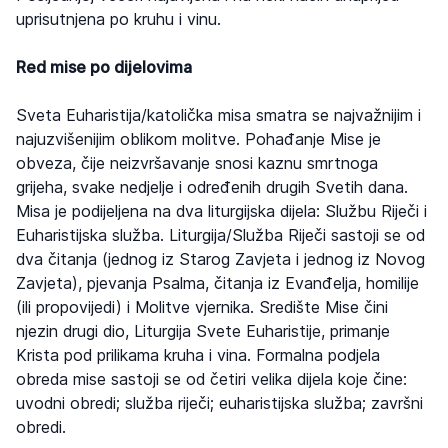
uprisutnjena po kruhu i vinu.
Red mise po dijelovima
Sveta Euharistija/katolička misa smatra se najvažnijim i
najuzvišenijim oblikom molitve. Pohađanje Mise je
obveza, čije neizvršavanje snosi kaznu smrtnoga
grijeha, svake nedjelje i određenih drugih Svetih dana.
Misa je podijeljena na dva liturgijska dijela: Službu Riječi i
Euharistijska služba. Liturgija/Služba Riječi sastoji se od
dva čitanja (jednog iz Starog Zavjeta i jednog iz Novog
Zavjeta), pjevanja Psalma, čitanja iz Evanđelja, homilije
(ili propovijedi) i Molitve vjernika. Središte Mise čini
njezin drugi dio, Liturgija Svete Euharistije, primanje
Krista pod prilikama kruha i vina. Formalna podjela
obreda mise sastoji se od četiri velika dijela koje čine:
uvodni obredi; služba riječi; euharistijska služba; završni
obredi.