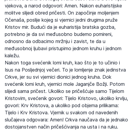
vjekova, a narod odgovori: Amen. Nakon euharistijske
molitve slijedi obred pričesti. On započinje moljenjem
Očenaša, poslije kojeg si vjernici jedni drugima pruže
Kristov mir. Budući da je euharistija bratska gozba,
potrebno je da svi međusobno budemo pomireni,
odnosno da odbacimo mržnju i zavist, te da u
međusobnoj ljubavi pristupimo jednom kruhu i jednom
kaležu.
Nakon toga svećenik lomi kruh, kao što je to učinio i
Isus na Posljednjoj večeri. To je lomljenje znak jedinstva
Crkve, jer su svi vjernici dionici jednog kruha. Dok
svećenik lomi kruh, vjernici mole Jaganjče Božji. Potom
slijedi sama pričest. Ukoliko se pričešćuje samo Tijelom
Kristovim, svećenik govori: Tijelo Kristovo, ukoliko krvlju,
govori: Krv Kristova, a ukoliko pod objema prilikama:
Tijelo i Krv Kristova. Vjernik u svakom od navedenih
slučajeva odgovara: Amen! Crkva naučava da je jednako
dostojanstven način pričešćivanja na usta i na ruku.