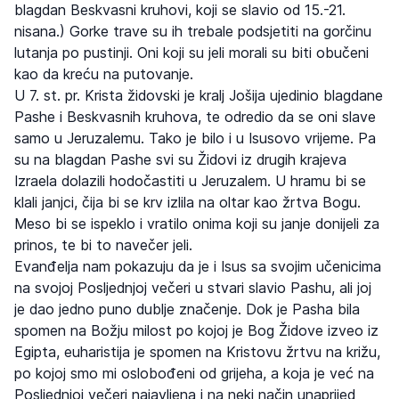
blagdan Beskvasni kruhovi, koji se slavio od 15.-21.
nisana.) Gorke trave su ih trebale podsjetiti na gorčinu
lutanja po pustinji. Oni koji su jeli morali su biti obučeni
kao da kreću na putovanje.
U 7. st. pr. Krista židovski je kralj Jošija ujedinio blagdane
Pashe i Beskvasnih kruhova, te odredio da se oni slave
samo u Jeruzalemu. Tako je bilo i u Isusovo vrijeme. Pa
su na blagdan Pashe svi su Židovi iz drugih krajeva
Izraela dolazili hodočastiti u Jeruzalem. U hramu bi se
klali janjci, čija bi se krv izlila na oltar kao žrtva Bogu.
Meso bi se ispeklo i vratilo onima koji su janje donijeli za
prinos, te bi to navečer jeli.
Evanđelja nam pokazuju da je i Isus sa svojim učenicima
na svojoj Posljednjoj večeri u stvari slavio Pashu, ali joj
je dao jedno puno dublje značenje. Dok je Pasha bila
spomen na Božju milost po kojoj je Bog Židove izveo iz
Egipta, euharistija je spomen na Kristovu žrtvu na križu,
po kojoj smo mi oslobođeni od grijeha, a koja je već na
Posljednjoj večeri najavljena i na neki način unaprijed