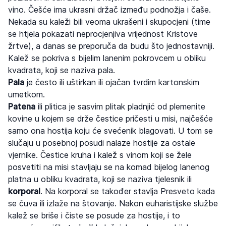
vino. Češće ima ukrasni držač između podnožja i čaše.
Nekada su kaleži bili veoma ukrašeni i skupocjeni (time
se htjela pokazati neprocjenjiva vrijednost Kristove
žrtve), a danas se preporuča da budu što jednostavniji.
Kalež se pokriva s bijelim lanenim pokrovcem u obliku
kvadrata, koji se naziva pala.
Pala
je često ili uštirkan ili ojačan tvrdim kartonskim
umetkom.
Patena
ili plitica je sasvim plitak pladnjić od plemenite
kovine u kojem se drže čestice pričesti u misi, najčešće
samo ona hostija koju će svećenik blagovati. U tom se
slučaju u posebnoj posudi nalaze hostije za ostale
vjernike. Čestice kruha i kalež s vinom koji se žele
posvetiti na misi stavljaju se na komad bijelog lanenog
platna u obliku kvadrata, koji se naziva tjelesnik ili
korporal
. Na korporal se također stavlja Presveto kada
se čuva ili izlaže na štovanje. Nakon euharistijske službe
kalež se briše i čiste se posude za hostije, i to