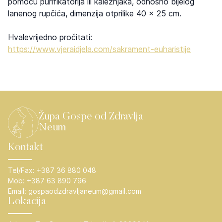
pomoću purifikatorija ili kaležnjaka, odnosno bijelog
lanenog rupčića, dimenzija otprilike 40 x 25 cm.
Hvalevrijedno pročitati:
https://www.vjeraidjela.com/sakrament-euharistije
Župa Gospe od Zdravlja
Neum
Kontakt
Tel/Fax:
+387 36 880 048
Mob:
+387 63 890 796
Email:
gospaodzdravljaneum@gmail.com
Lokacija