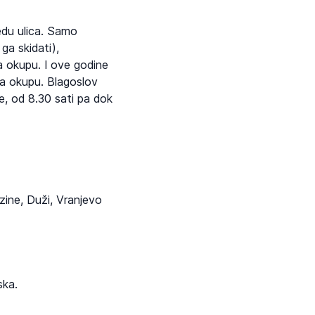
edu ulica. Samo
ga skidati),
na okupu. I ove godine
na okupu. Blagoslov
e, od 8.30 sati pa dok
zine, Duži, Vranjevo
ska.