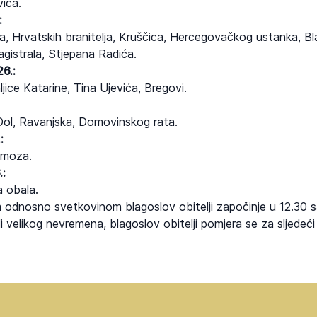
ića.
:
a, Hrvatskih branitelja, Kruščica, Hercegovačkog ustanka, Bla
gistrala, Stjepana Radića.
6.:
ice Katarine, Tina Ujevića, Bregovi.
Dol, Ravanjska, Domovinskog rata.
:
imoza.
.:
 obala.
m odnosno svetkovinom blagoslov obitelji započinje u 12.30 s
i velikog nevremena, blagoslov obitelji pomjera se za sljedeći