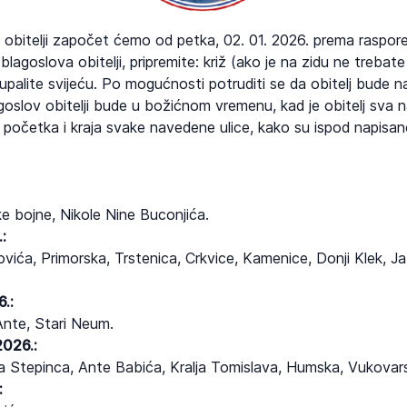
 obitelji započet ćemo od petka, 02. 01. 2026. prema raspor
agoslova obitelji, pripremite: križ (ako je na zidu ne trebate 
 upalite svijeću. Po mogućnosti potruditi se da obitelj bude 
oslov obitelji bude u božićnom vremenu, kad je obitelj sva 
s početka i kraja svake navedene ulice, kako su ispod napisan
 bojne, Nikole Nine Buconjića.
:
ića, Primorska, Trstenica, Crkvice, Kamenice, Donji Klek, Ja
6.:
Ante, Stari Neum.
2026.:
a Stepinca, Ante Babića, Kralja Tomislava, Humska, Vukovar
: