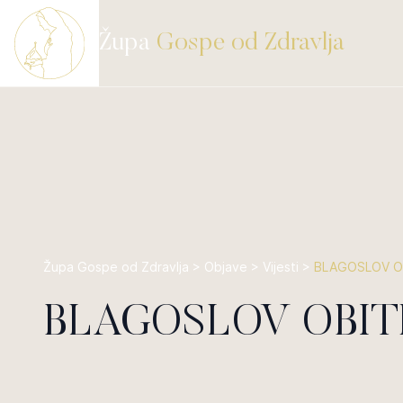
Župa
Gospe od Zdravlja
Župa Gospe od Zdravlja
>
Objave
>
Vijesti
>
BLAGOSLOV OB
BLAGOSLOV OBIT